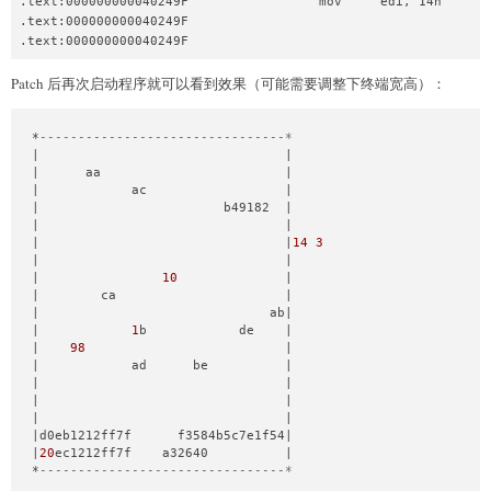
.text:000000000040249F                 mov     edi, 14h       
.text:000000000040249F                                        
.text:000000000040249F                                       
Patch 后再次启动程序就可以看到效果（可能需要调整下终端宽高）：
*
--------------------------------*
|                                |

|      aa                        |

|            ac                  |

|                        b49182  |

|                                |

|                                |
14
3
|                                |

|                
10
              |

|        ca                      |

|                              ab|

|            
1
b            de    |

|    
98
                          |

|            ad      be          |

|                                |

|                                |

|                                |

|d0eb1212ff7f      f3584b5c7e1f54|

|
20
ec1212ff7f    a32640          |

*
--------------------------------*