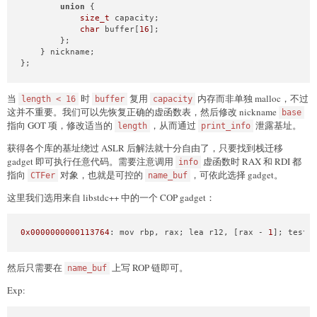
union
 {
size_t
 capacity;

char
 buffer[
16
];

        };

    } nickname;

};
当
时
复用
内存而非单独 malloc，不过
length < 16
buffer
capacity
这并不重要。我们可以先恢复正确的虚函数表，然后修改 nickname
base
指向 GOT 项，修改适当的
，从而通过
泄露基址。
length
print_info
获得各个库的基址绕过 ASLR 后解法就十分自由了，只要找到栈迁移
gadget 即可执行任意代码。需要注意调用
虚函数时 RAX 和 RDI 都
info
指向
对象，也就是可控的
，可依此选择 gadget。
CTFer
name_buf
这里我们选用来自 libstdc++ 中的一个 COP gadget：
0x0000000000113764
: mov rbp, rax; lea r12, [rax - 
1
]; test 
然后只需要在
上写 ROP 链即可。
name_buf
Exp: