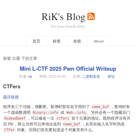
RiK's Blog
Get your hands dirty.
首页
标签
友链
About
标签 出题 下的文章
Mini L-CTF 2025 Pwn Official Writeup
作者:
rik
时间:
2025-05-09
分类:
二进制安全
评论
CTFers
题目链接
程序有三个功能，增删查。新增时暂存名字用到了
，查询时有
name_buf
一个虚函数调用
或
。另外还有一个隐藏后门
Binary::info
Web::info
，可以修改一次
首个元素的地址。既然程序没有开
0xdeadbeef
ctfers
启 PIE，那么当然可以将地址改到
，从而在输入名字时伪造
name_buf
对象。但我们首先要知道这个对象里有什么。
CTFer