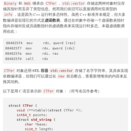
和
继承自
，
存储这两种对象时仅存
Binary
Web
CTFer
std::vector
储其指针而丢弃了类型信息。然而我们依旧可以直接调用对应类型的
，这是因为 C++ 运行时多态特性。虽然 C++ 标准并未规定，但大多
info
虚函数表
数编译器实现它的方式是
。通过在对象中存储一个虚函数表指针
指向存储对应成员函数指针的虚函数表来实现运行时多态。本题虚函数调
用在此：
004025f4  mov     rdx, qword [rax]

004025f7  mov     rdx, qword [rdx]

004025fa  mov     rdi, rax

004025fd  call    rdx
STL 容器
对象还用
存储了名字字符串。其具体实现
CTFer
std::vector
依赖编译器，但我们可以通过在
前后断点，查看新增堆块的内容来反
new
推其结构。
以下是用 C 语言表示的
对象：（符号名仅作参考）
CTFer
struct
CTFer
 {
void
 (**vtable)(
struct
 CTFer *);

int64_t
 points;

struct
std_string
 {
char
 *base;

size_t
 length;
