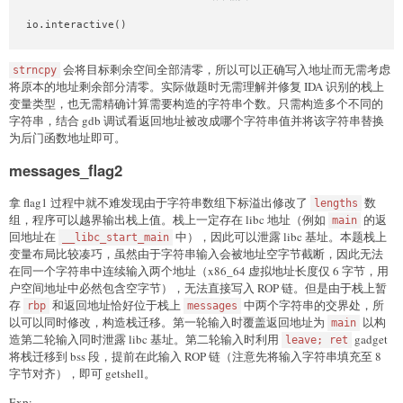
io.interactive()
会将目标剩余空间全部清零，所以可以正确写入地址而无需考虑
strncpy
将原本的地址剩余部分清零。实际做题时无需理解并修复 IDA 识别的栈上
变量类型，也无需精确计算需要构造的字符串个数。只需构造多个不同的
字符串，结合 gdb 调试看返回地址被改成哪个字符串值并将该字符串替换
为后门函数地址即可。
messages_flag2
拿 flag1 过程中就不难发现由于字符串数组下标溢出修改了
数
lengths
组，程序可以越界输出栈上值。栈上一定存在 libc 地址（例如
的返
main
回地址在
中），因此可以泄露 libc 基址。本题栈上
__libc_start_main
变量布局比较凑巧，虽然由于字符串输入会被地址空字节截断，因此无法
在同一个字符串中连续输入两个地址（x86_64 虚拟地址长度仅 6 字节，用
户空间地址中必然包含空字节），无法直接写入 ROP 链。但是由于栈上暂
存
和返回地址恰好位于栈上
中两个字符串的交界处，所
rbp
messages
以可以同时修改，构造栈迁移。第一轮输入时覆盖返回地址为
以构
main
造第二轮输入同时泄露 libc 基址。第二轮输入时利用
gadget
leave; ret
将栈迁移到 bss 段，提前在此输入 ROP 链（注意先将输入字符串填充至 8
字节对齐），即可 getshell。
Exp: