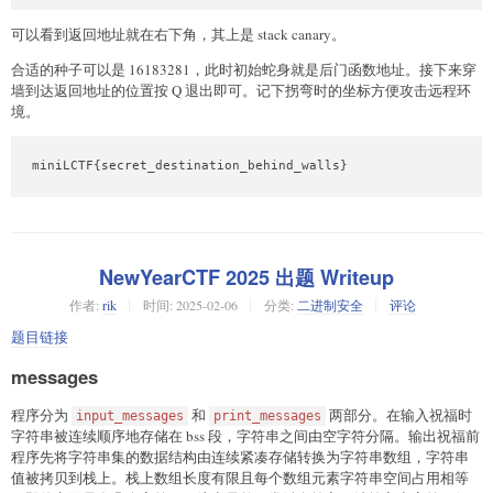
可以看到返回地址就在右下角，其上是 stack canary。
合适的种子可以是 16183281，此时初始蛇身就是后门函数地址。接下来穿
墙到达返回地址的位置按 Q 退出即可。记下拐弯时的坐标方便攻击远程环
境。
miniLCTF{secret_destination_behind_walls}
NewYearCTF 2025 出题 Writeup
作者:
rik
时间:
2025-02-06
分类:
二进制安全
评论
题目链接
messages
程序分为
和
两部分。在输入祝福时
input_messages
print_messages
字符串被连续顺序地存储在 bss 段，字符串之间由空字符分隔。输出祝福前
程序先将字符串集的数据结构由连续紧凑存储转换为字符串数组，字符串
值被拷贝到栈上。栈上数组长度有限且每个数组元素字符串空间占用相等