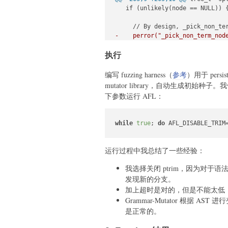
   if (unlikely(node == NULL)) {
-    perror("_pick_non_term_nod
-    exit(EXIT_FAILURE);
执行
+    // perror("_pick_non_term_
+    // exit(EXIT_FAILURE);
编写 fuzzing harness（
参考
）用于 persi
+    return mutated_tree;
mutator library，自动生成初始种子
   }

下参数运行 AFL：
   node_t *parent = node->paren
while
true
; 
do
 AFL_DISABLE_TRIM
运行过程中我总结了一些经验：
我选择关闭 ptrim，因为对于语法
发现新的分支。
加上超时是对的，但是不能太低，跑
Grammar-Mutator 根据 A
是正常的。