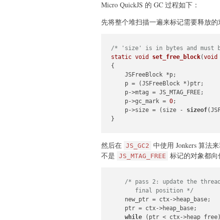
Micro QuickJS 的 GC 过程如下：
先将整个堆扫描一遍来标记需要释放的
/* 'size' is in bytes and must 
static
void
set_free_block
(
void
{

    JSFreeBlock *p;

    p = (JSFreeBlock *)ptr;

    p->mtag = JS_MTAG_FREE;

    p->gc_mark = 
0
;

    p->size = (size - 
sizeof
(JS
}
然后在
中使用 Jonkers 算
JS_GC2
不是
标记的对象都向
JS_MTAG_FREE
/* pass 2: update the thread
       final position */
    new_ptr = ctx->heap_base;

    ptr = ctx->heap_base;

while
 (ptr < ctx->heap_free)