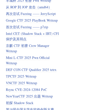
羊城杯 2025 初赛 Pwn Writeup
从 ROP 到 JOP 攻击（amd64）
再次尝试 Fuzzing —— JerryScript
Google CTF 2025 PlayBook Writeup
首次尝试 Fuzzing —— p7zip
Intel CET (Shadow Stack + IBT) CFI
保护及其弱点
京麒 CTF 初赛 Crew Manager
Writeup
Mini L-CTF 2025 Pwn Official
Writeup
DEF CON CTF Qualifier 2025 tetrx
TPCTF 2025 Writeup
VNCTF 2025 Writeup
Rsync CVE-2024-12084 PoC
NewYearCTF 2025 出题 Writeup
初探 Shadow Stack
第18届全国大学生软件创新大赛