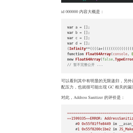
id 000000 内容大概是：
var
var
var
var
 d = [];

(
Infinity
**((((a+((((((((((((((
function
Float64Array
(
console
, 
new
Float64Array
(
false
,
TypeErro
// 暂不完整公开 ...
可以看到其中有明显的无限递归，另外还
配压力，也就很可能出现 GC 相关的漏
对此，Address Sanitizer 的评价是：
===============================
==
1599335
==
ERROR
: 
AddressSaniti
    #
0
0x55f81ffe8449
in
 __asan
    #
1
0x55f8200c1be2
in
JS_Mak