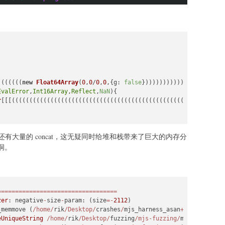
(((((((
new
Float64Array
(
0
,
0
/
0
,
0
,{
g
: 
false
})))))))))))))))))))))=
EvalError
,
Int16Array
,
Reflect
,
NaN
r
[[[((((((((((((((((((((((((((((((((((((((((((((((((((((d.
concat
有大量的 concat，这无疑同时给堆和栈带来了巨大的内存分
洞。
==================================
zer
: negative
-
size
-
param: (size
=-
2112
)

_memmove (
/home/
rik
/Desktop/
crashes
/
mjs_harness_asan
+
0x17e449
) (
eUniqueString
/home/
rik
/Desktop/
fuzzing
/mjs-fuzzing/
mquickjs
/
mqu