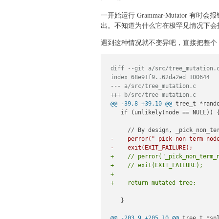
一开始运行 Grammar-Mutator 有时会
出。不知道为什么它在极罕见情况下会
遇到这种情况就不变异吧，直接把整个 
diff --git a/src/tree_mutation.
index 68e91f9..62da2ed 100644
--- a/src/tree_mutation.c
+++ b/src/tree_mutation.c
@@ -39,8 +39,10 @@
 tree_t *rando
   if (unlikely(node == NULL)) {
-    perror("_pick_non_term_nod
-    exit(EXIT_FAILURE);
+    // perror("_pick_non_term_
+    // exit(EXIT_FAILURE);
+
+    return mutated_tree;
   }

@@ -203,9 +205,10 @@
 tree_t *sp