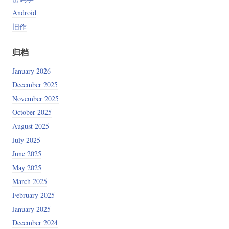
Android
旧作
归档
January 2026
December 2025
November 2025
October 2025
AFL_USE_ASAN=1 afl-fuzz -i seeds/ -o out/ -b 2 -a text -G 1024 -
August 2025
July 2025
June 2025
May 2025
March 2025
February 2025
January 2025
December 2024