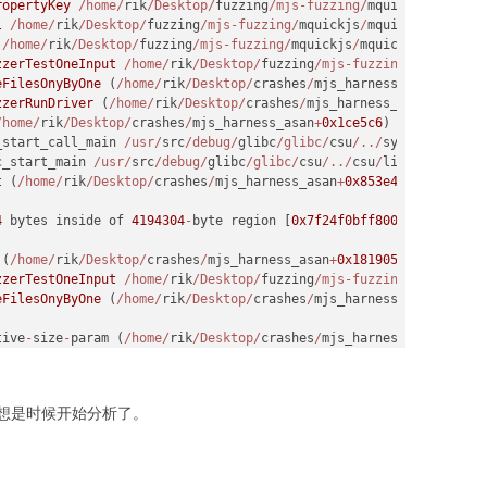
ropertyKey
/home/
rik
/Desktop/
fuzzing
/mjs-fuzzing/
mquickjs
/
mquick
l
/home/
rik
/Desktop/
fuzzing
/mjs-fuzzing/
mquickjs
/
mquickjs.c:
6009
/home/
rik
/Desktop/
fuzzing
/mjs-fuzzing/
mquickjs
/
mquickjs.c:
11799
zzerTestOneInput
/home/
rik
/Desktop/
fuzzing
/mjs-fuzzing/
mquickjs
/
eFilesOnyByOne
 (
/home/
rik
/Desktop/
crashes
/
mjs_harness_asan
+
0x1ce
zzerRunDriver
 (
/home/
rik
/Desktop/
crashes
/
mjs_harness_asan
+
0x1cea
/home/
rik
/Desktop/
crashes
/
mjs_harness_asan
+
0x1ce5c6
) (BuildId: 4
_start_call_main 
/usr/
src
/debug/
glibc
/glibc/
csu
/../
sysdeps
/nptl/
c_start_main 
/usr/
src
/debug/
glibc
/glibc/
csu
/../
csu
/
libc
-
start.c:
t (
/home/
rik
/Desktop/
crashes
/
mjs_harness_asan
+
0x853e4
) (BuildId:
4
 bytes inside of 
4194304
-
byte region [
0x7f24f0bff800
,
0x7f24f0ff
 (
/home/
rik
/Desktop/
crashes
/
mjs_harness_asan
+
0x181905
) (BuildId:
zzerTestOneInput
/home/
rik
/Desktop/
fuzzing
/mjs-fuzzing/
mquickjs
/
eFilesOnyByOne
 (
/home/
rik
/Desktop/
crashes
/
mjs_harness_asan
+
0x1ce
tive
-
size
-
param (
/home/
rik
/Desktop/
crashes
/
mjs_harness_asan
+
0x17
想是时候开始分析了。