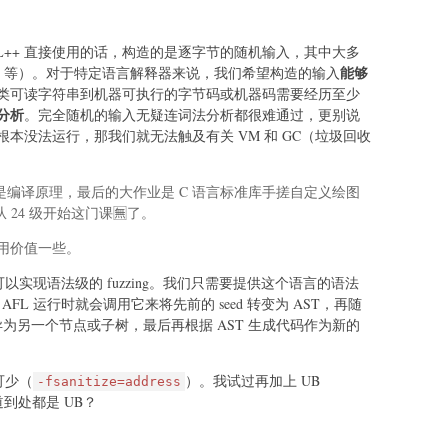
L++ 直接使用的话，构造的是逐字节的随机输入，其中大多
能够
og 等）。对于特定语言解释器来说，我们希望构造的输入
类可读字符串到机器可执行的字节码或机器码需要经历至少
分析
。完全随机的输入无疑连词法分析都很难通过，更别说
本没法运行，那我们就无法触及有关 VM 和 GC（垃圾回收
编译原理，最后的大作业是 C 语言标准库手搓自定义绘图
4 级开始这门课🈚️了。
有实用价值一些。
以实现语法级的 fuzzing。我们只需要提供这个语言的语法
AFL 运行时就会调用它来将先前的 seed 转变为 AST，再随
异为另一个节点或子树，最后再根据 AST 生成代码作为新的
可少（
）。我试过再加上 UB
-fsanitize=address
道到处都是 UB？