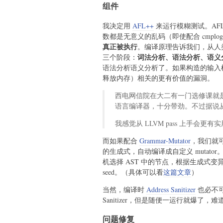
组件
我决定用
AFL++
来运行模糊测试。AF
数都是无意义的乱码（即使配合 cmpl
真正被执行
。编译原理告诉我们，从人
词法分析、语法分析、语义
三个阶段：
语法分析语义分析了。如果构造的输入根
释放内存）相关的更有价值的漏洞。
西电网信院在大二有一门选修课就是
语言编译器，十分带劲。不过据说从 2
我感觉从 LLVM pass 上手会更
而如果配合
Grammar-Mutator
，我们就可
的生成式，自动编译成自定义 mutator。
机选择 AST 中的节点，根据生成式变
seed。（具体可以看
这篇文章
）
当然，编译时
Address Sanitizer
也必不
Sanitizer，但是随便一运行就爆了，难
问题修复