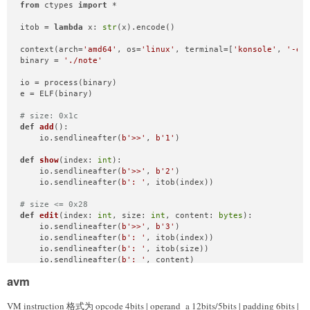
from
 ctypes 
import
 *

itob = 
lambda
 x: 
str
(x).encode()

context(arch=
'amd64'
, os=
'linux'
, terminal=[
'konsole'
, 
'-e'
binary = 
'./note'
io = process(binary)

e = ELF(binary)

# size: 0x1c
def
add
():

    io.sendlineafter(
b'>>'
, 
b'1'
)

def
show
(
index: 
int
):

    io.sendlineafter(
b'>>'
, 
b'2'
)

    io.sendlineafter(
b': '
, itob(index))

# size <= 0x28
def
edit
(
index: 
int
, size: 
int
, content: 
bytes
):

    io.sendlineafter(
b'>>'
, 
b'3'
)

    io.sendlineafter(
b': '
, itob(index))

    io.sendlineafter(
b': '
, itob(size))

    io.sendlineafter(
b': '
, content)

avm
def
exit
():

    io.sendlineafter(
b'>>'
, 
b'4'
) 

VM instruction 格式为 opcode 4bits | operand_a 12bits/5bits | padding 6bits |