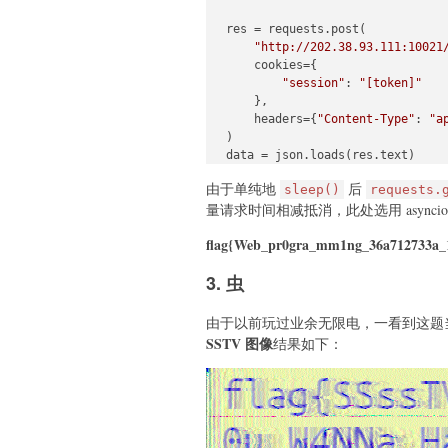
res = requests.post(

"http://202.38.93.111:10021
    cookies={

"session"
: 
"[token]"
    },

    headers={
"Content-Type"
: 
"a
)

data = json.loads(res.text)

由于单纯地
后
sleep()
requests.
id
 = 
0
量请求时间相减抵消，此处选用 asyncio
for
 msg 
in
 data[
"messages"
]:

if
 re.findall(
r"hack\[[a-z]
flag{Web_pr0gra_mm1ng_36a712733a_
        illegal_req.append(send
id
 += 
1
3. 虫
await
 asyncio.gather(\*illegal_r
由于以前玩过业余无限电，一看到这题当场
res = requests.post(

SSTV 图像
结果如下：
"http://202.38.93.111:10021
    cookies={

"session"
: 
"[token]"
    },

    headers={
"Content-Type"
: 
"a