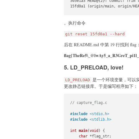
505e1a3 HEAD@{2}: commit: Trim t
15fd0a1 (origin/main, origin/HE
。执行命令
git reset 15fd0a1 --hard
后在 README.md 中第 19 行找到 flag
flag{TheRe5\_@lwAy5_a_R3GreT_pi1l
5. LD_PRELOAD, love!
是一个环境变量，可以
LD_PRELOAD
更改静态链接库。于是编写程序如下：
// capture_flag.c
#
include
<stdio.h>
#
include
<stdlib.h>
int
main
(
void
)
 {

char
 *flag_str;
