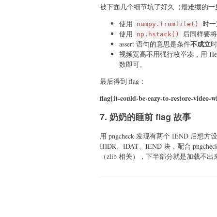
被下面几个细节坑了好久（最难绷的一
使用
时一
numpy.fromfile()
使用
后同样要将
np.hstack()
不成立
assert 语句的意思是条件
视频宽高不用强行枚举凑，用 H
数即可。
最后得到 flag：
flag{it-could-be-eazy-to-restore-vide
7. 奶奶的睡前 flag 故事
用 pngcheck 发现有两个 IEND 后想方设
IHDR、IDAT、IEND 块，配合 pngc
（zlib 相关），下半部分就是加载