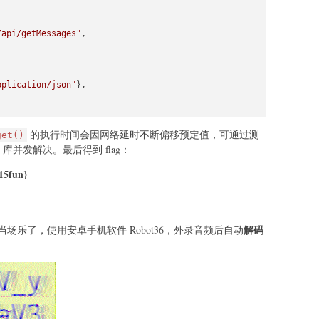
/api/getMessages"
,

pplication/json"
},

的执行时间会因网络延时不断偏移预定值，可通过测
get()
 库并发解决。最后得到 flag：
+\]"
, msg[
"text"
]):

15fun}
_delete(msg[
"delay"
], 
id
))

eq)

解码
乐了，使用安卓手机软件 Robot36，外录音频后自动
/api/getflag"
,

pplication/json"
},
