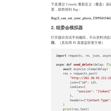
于是通过 Console 重新定义（覆盖）该
置，获胜得到 flag：
flag{I_can_eat_your_pieces_53f95d1546
2. 组委会模拟器
打开题目尝试手动撤回，不出意料消息发送
回
。（其实用 JS 直接监听更方便）
import
 requests, re, json, async
async
def
send_delete
(
delay: 
fl
await
 asyncio.sleep(delay)

    res = requests.post(

"http://202.38.93.111:1
        json={
"id"
: 
id
},

        cookies={

"session"
: 
"[token]
        },

        headers={
"Content-Type"
    )

print
(res.text)
