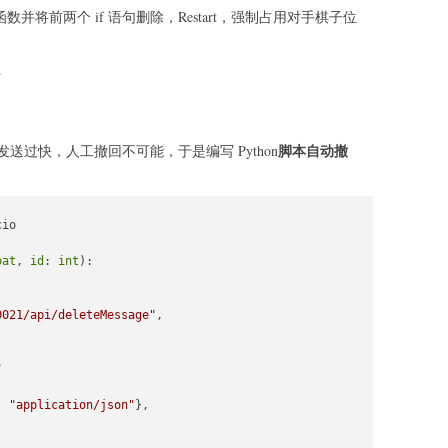
函数并将前两个 if 语句删除，Restart，强制占用对手棋子位
}
脚本自动撤
过快，人工撤回不可能，于是编写 Python
io

oat
, 
id
: 
int
):

0021/api/deleteMessage"
,

"
: 
"application/json"
},
