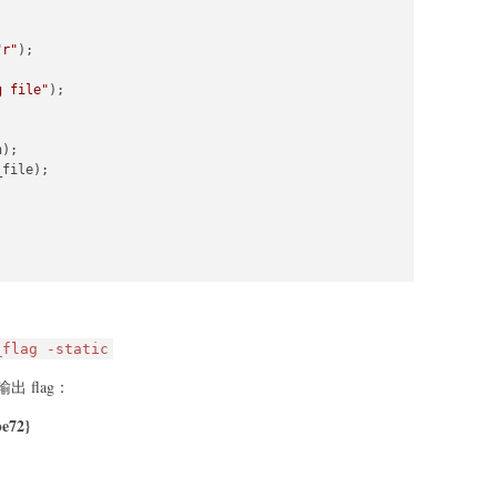
"r"
);

g file"
);

);

file);

_flag -static
 flag：
be72}