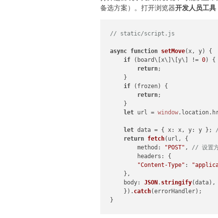
开发人员工具 (
备选方案）。打开浏览器
// static/script.js
async
function
setMove
(
x, y
) {

if
 (board\[x\]\[y\] != 
0
) {

return
;

    }

if
 (frozen) {

return
;

    }

let
 url = 
window
.
location
.
h
let
 data = { 
x
: x, 
y
: y }; 
return
fetch
(url, {

method
: 
"POST"
, 
// 设置方
headers
: {

"Content-Type"
: 
"applic
    },

body
: 
JSON
.
stringify
(data),
    }).
catch
(errorHandler);

}