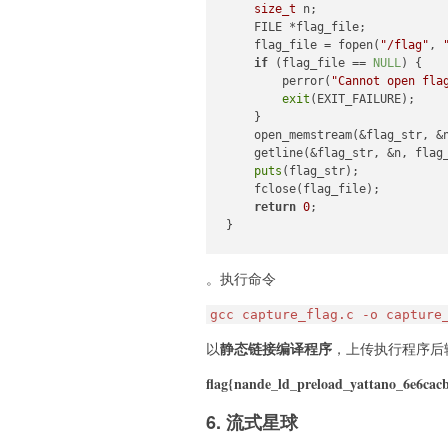
size_t
 n;

    FILE *flag_file;

    flag_file = fopen(
"/flag"
, 
if
 (flag_file == 
NULL
) {

        perror(
"Cannot open fla
exit
(EXIT_FAILURE);

    }

    open_memstream(&flag_str, &n
    getline(&flag_str, &n, flag_
puts
(flag_str);

    fclose(flag_file);

return
0
;

}
。执行命令
gcc capture_flag.c -o capture
静态链接编译程序
以
，上传执行程序后输出
flag{nande_ld_preload_yattano_6e6cac
6. 流式星球