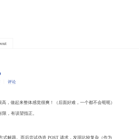
out
p
作
评论
量很高，做起来整体感觉很爽！（后面好难，一个都不会呃呃）
有限，有误望指正。
式解题。而后尝试伪造 POST 请求，发现比较复杂（作为