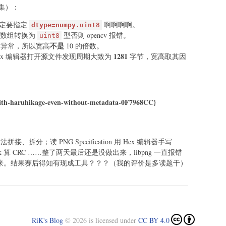
集）：
定要指定
啊啊啊啊。
dtype=numpy.uint8
数组转换为
型否则 opencv 报错。
uint8
不是
时异常，所以宽高
10 的倍数。
1281
ex 编辑器打开源文件发现周期大致为
字节，宽高取其因
o-with-haruhikage-even-without-metadata-0F7968CC}
法拼接、拆分；读 PNG Specification 用 Hex 编辑器手写
heck 算 CRC ……整了两天最后还是没做出来，libpng 一直报错
不出来。结果赛后得知有现成工具？？？（我的评价是多读题干）
RiK's Blog
© 2026 is licensed under
CC BY 4.0