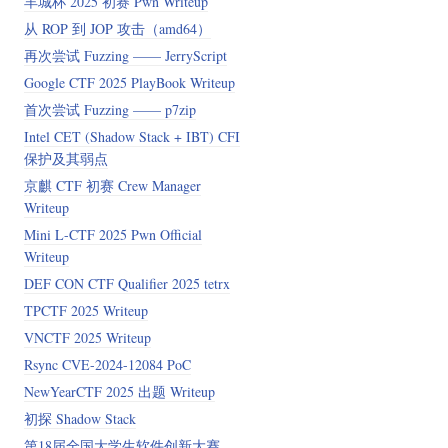
羊城杯 2025 初赛 Pwn Writeup
从 ROP 到 JOP 攻击（amd64）
再次尝试 Fuzzing —— JerryScript
Google CTF 2025 PlayBook Writeup
首次尝试 Fuzzing —— p7zip
Intel CET (Shadow Stack + IBT) CFI
保护及其弱点
京麒 CTF 初赛 Crew Manager
Writeup
Mini L-CTF 2025 Pwn Official
Writeup
DEF CON CTF Qualifier 2025 tetrx
TPCTF 2025 Writeup
VNCTF 2025 Writeup
Rsync CVE-2024-12084 PoC
NewYearCTF 2025 出题 Writeup
初探 Shadow Stack
第18届全国大学生软件创新大赛