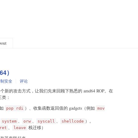
out
d64）
进制安全
评论
一个新的攻击方式，让我们先来回顾下熟悉的 amd64 ROP。在
为三类：
例如
）、收集函数返回值的 gadgets（例如
pop rdi
mov
如
、
、
、
）。
system
orw
syscall
shellcode
、
栈迁移）
ret
leave