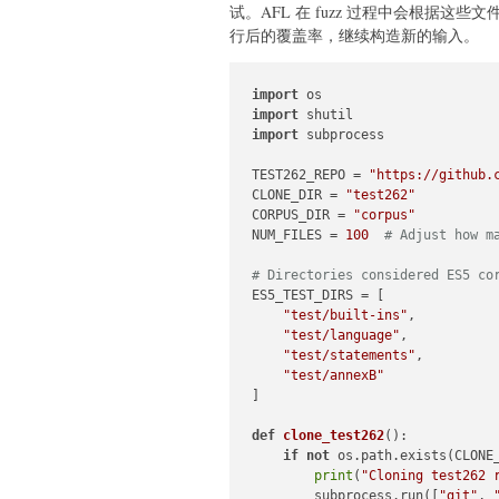
试。AFL 在 fuzz 过程中会根据
行后的覆盖率，继续构造新的输入。
import
import
import
 subprocess

TEST262_REPO = 
"https://github.
CLONE_DIR = 
"test262"
CORPUS_DIR = 
"corpus"
NUM_FILES = 
100
# Adjust how m
# Directories considered ES5 co
ES5_TEST_DIRS = [

"test/built-ins"
,

"test/language"
,

"test/statements"
,

"test/annexB"
]

def
clone_test262
():

if
not
 os.path.exists(CLONE_
print
(
"Cloning test262 
        subprocess.run([
"git"
, 