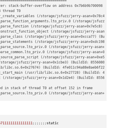
=================================

zer: stack-buffer-overflow on address 0x7b6b9b700098 at pc 0x558a
 thread T0

r_create_variables (/storage/jsfuzz/jerry-asan+0x78c4c) (BuildId:
_ok=
True
)

_parse_function_arguments.lto_priv.0 (/storage/jsfuzz/jerry-asan+
_parse_function (/storage/jsfuzz/jerry-asan+0x7e5c8) (BuildId: 85
th (avoid overwriting)
construct_function_object (/storage/jsfuzz/jerry-asan+0xc86bc) (B
ath:

_parse_class (/storage/jsfuzz/jerry-asan+0xcca77) (BuildId: 85560
_parse_statements (/storage/jsfuzz/jerry-asan+0xdc198) (BuildId: 
_parse_source.lto_priv.0 (/storage/jsfuzz/jerry-asan+0x7dd49) (Bu
parse_common.lto_priv.0 (/storage/jsfuzz/jerry-asan+0x2e764) (Bui
_source_parse_script (/storage/jsfuzz/jerry-asan+0xe50bc) (BuildI
ame(dest.name + 
f".
{i}
"
)

/storage/jsfuzz/jerry-asan+0x1cbe3) (BuildId: 85560800a62467c72ec
):

b/libc.so.6+0x27674) (BuildId: 4fe011c94a88e8aeb6f2201b9eb369f42
c_start_main (/usr/lib/libc.so.6+0x27728) (BuildId: 4fe011c94a88e
t (/storage/jsfuzz/jerry-asan+0x1d2e4) (BuildId: 85560800a62467c7
ath:

d in stack of thread T0 at offset 152 in frame

_parse_source.lto_priv.0 (/storage/jsfuzz/jerry-asan+0x7bffe) (Bu
te path




resolve()), 
str
(dest))

)

67111111111111111
;;;;;;;
static
st)
