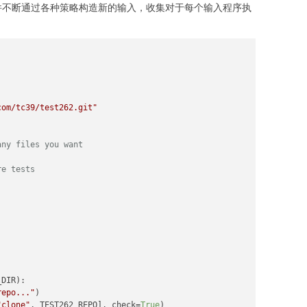
这些文件不断通过各种策略构造新的输入，收集对于每个输入程序执
com/tc39/test262.git"
any files you want
re tests
DIR):

repo..."
)

"clone"
, TEST262_REPO], check=
True
)
