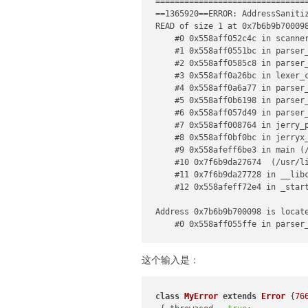
================================
]

==1365920==ERROR: AddressSaniti
READ of size 1 at 0x7b6b9b700098
for
 d 
in
 (VALID_DIR, LOG_DIR):

    #0 0x558aff052c4c in scanne
    d.mkdir(parents=
True
, exist
    #1 0x558aff0551bc in parser
    #2 0x558aff0585c8 in parser
# helper: unique destination pa
    #3 0x558aff0a26bc in lexer_
def
unique_dest
(
dest: Path
) -> P
    #4 0x558aff0a6a77 in parser
if
not
 dest.exists():

    #5 0x558aff0b6198 in parser
return
 dest

    #6 0x558aff057d49 in parser
    i = 
1
    #7 0x558aff008764 in jerry_
while
True
:

    #8 0x558aff0bf0bc in jerryx
        candidate = dest.with_n
    #9 0x558afeff6be3 in main (
if
not
 candidate.exists(
    #10 0x7f6b9da27674  (/usr/li
return
 candidate

    #11 0x7f6b9da27728 in __lib
        i += 
1
    #12 0x558afeff72e4 in _star
def
install_file
(
src: Path
) -> P
Address 0x7b6b9b700098 is locate
    dest = VALID_DIR / src.name

    #0 0x558aff055ffe in parser
    dest = unique_dest(dest)

if
 MODE == 
"link"
:

  This frame has 6 object(s):

# try symlink to absolu
这个输入是：
    [32, 33) 'flags' (line 2041)
try
:

    [48, 49) 'flags' (line 2063)
            os.symlink(
str
(src.
    [64, 80) 'branch' (line 2253
except
 OSError:

class
MyError
extends
Error
 {
76
    [96, 112) 'literal'

            shutil.copy2(src, de