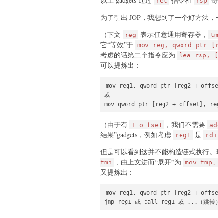
以上 gadgets 通过
指令和
寄
ret
rsp
为了引出 JOP，我想到了一个好方法，一
（下文
表示任意通用寄存器，
reg
tm
它“等效”于
mov reg, qword ptr [
考虑的话第二个指令应为
lea rsp, [
可以提炼出：
mov reg1, qword ptr [reg2 + offse
或

mov qword ptr [reg2 + offset], re
（由于有
，我们不需要
+ offset
ad
结果”gadgets，例如考虑
是
reg1
rdi
但是可以看到这并不能构造链式执行。现
，由上文进而“展开”为
tmp
mov tmp,
又提炼出：
mov reg1, qword ptr [reg2 + offse
jmp reg1 或 call reg1 或 ...（跳转