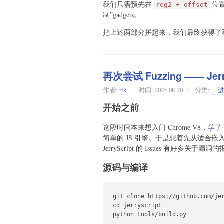
我们只需预先在
位置
reg2 + offset
制”gadgets。
把上述两部分拼起来，我们最终获得了和
再次尝试 Fuzzing —— Jerr
作者:
rik
时间:
2025-08-20
分类:
二
开始之前
这段时间本来想入门 Chrome V8，
学了
简单的 JS 引擎。于是想着先从适合嵌入
JerryScript 的 Issues 有好多关于漏洞
源码与编译
git clone https://github.com/jer
cd jerryscript

python tools/build.py