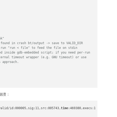
ng_names:

_
{suffix}
{ext}
"
ame)

h.join(CORPUS_DIR, filename))

nk"
omplete."
)

 found in crash bt/output -> save to VALID_DIR
 run "run < file" to feed the file on stdin
ed inside gdb-embedded script; if you need per-run
ternal timeout wrapper (e.g. GNU timeout) or use
_files()

s approach.
found in test262 repo!"
)

iles)
崩溃：
valid/id:000005,sig:11,src:005743,
time
:469380,execs:12877861,op: