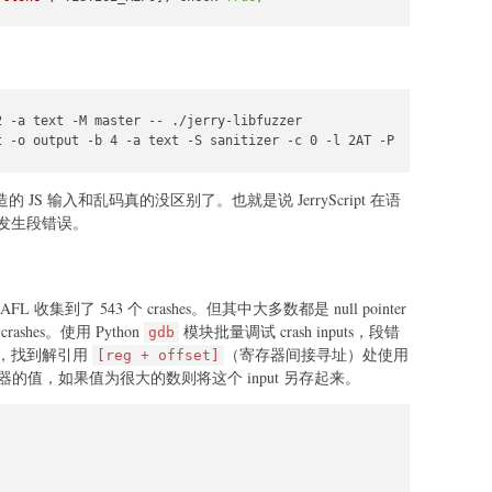
eady cloned."
)

k(CLONE_DIR):

 -a text -M master -- ./jerry-libfuzzer

inside one of the ES5 directories
t -o output -b 4 -a text -S sanitizer -c 0 -l 2AT -P exploit -p 
replace(
"\\"
, 
"/"
) 
for
 es5_dir 
in
 ES5_TEST_DIRS):

h(
".js"
):

造的 JS 输入和乱码真的没区别了。也就是说 JerryScript 在语
end(os.path.join(root, file))

发生段错误。
st_ok=
True
)

到了 543 个 crashes。但其中大多数都是 null pointer
UM_FILES]

shes。使用 Python
模块批量调试 crash inputs，段错
gdb
ed_files)}
 files to corpus directory..."
)

，找到解引用
（寄存器间接寻址）处使用
[reg + offset]
器的值，如果值为很大的数则将这个 input 另存起来。
ame(path)

text(filename)

enaming with suffix if needed
name
