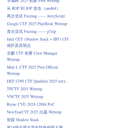
羊城杯 2025 初赛 Pwn Writeup
从 ROP 到 JOP 攻击（amd64）
再次尝试 Fuzzing —— JerryScript
Google CTF 2025 PlayBook Writeup
首次尝试 Fuzzing —— p7zip
Intel CET (Shadow Stack + IBT) CFI
保护及其弱点
京麒 CTF 初赛 Crew Manager
Writeup
Mini L-CTF 2025 Pwn Official
Writeup
DEF CON CTF Qualifier 2025 tetrx
TPCTF 2025 Writeup
VNCTF 2025 Writeup
Rsync CVE-2024-12084 PoC
NewYearCTF 2025 出题 Writeup
初探 Shadow Stack
第18届全国大学生软件创新大赛