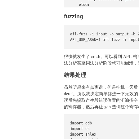
else
:

print
(
"test262 repo alr
fuzzing
def
gather_es5_js_files
():

    js_files = []

for
 root, _, files 
in
 os.wal
afl-fuzz -i input -o output -b 2
# Check if the file is 
AFL_USE_ASAN=1 afl-fuzz -i inpu
if
any
(es5_dir 
in
 root.
for
 file 
in
 files:

if
 file.endswit
很快就发生了 crash。可以看到 AFL 构
                    js_files.app
法分析甚至词法分析阶段就可能崩溃，
return
 js_files

结果处理
def
prepare_corpus
(
js_files
):

    os.makedirs(CORPUS_DIR, exi
虽然听起来有点离谱，但是挂机一天后 AFL 收集
    selected_files = js_files[:N
deref。所以我决定简单筛选一下无效的 cra
print
(
f"Copying 
{
len
(select
误后先提取产生段错误位置的汇编指令
    existing_names = 
set
()

的寄存器，然后再让 gdb 查询这个寄存
for
 path 
in
 selected_files:

        filename = os.path.basen
        name, ext = os.path.spli
import
import
# Avoid duplicates by r
import
        original_filename = file