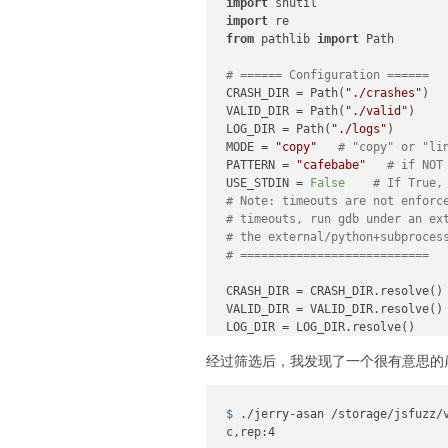
import
        suffix = 
1
import
while
 filename 
in
 existi
from
 pathlib 
import
 Path

            filename = 
f"
{name}
            suffix += 
1
# ====== Configuration ======
CRASH_DIR = Path(
"./crashes"
)

        existing_names.add(filen
VALID_DIR = Path(
"./valid"
)

        shutil.copy(path, os.pat
LOG_DIR = Path(
"./logs"
)

MODE = 
"copy"
# "copy" or "li
print
(
"Corpus preparation c
PATTERN = 
"cafebabe"
# if NOT
USE_STDIN = 
False
# If True,
if
 __name__ == 
"__main__"
:

# Note: timeouts are not enforc
    clone_test262()

# timeouts, run gdb under an ex
    all_js_files = gather_es5_js
# the external/python+subproces
if
len
(all_js_files) == 
0
:

# ===========================
print
(
"No ES5 JS files 
else
:

CRASH_DIR = CRASH_DIR.resolve()

        prepare_corpus(all_js_f
VALID_DIR = VALID_DIR.resolve()

LOG_DIR = LOG_DIR.resolve()

经过筛选后，我发现了一个很有意思的
x86_64_registers = [

"rax"
, 
"rbx"
, 
"rcx"
, 
"rdx"
,

"rsp"
, 
"rbp"
, 
"rsi"
, 
"rdi"
,

$ 
./jerry-asan /storage/jsfuzz/
"r8"
, 
"r9"
, 
"r10"
, 
"r11"
,

c,rep:4

"r12"
, 
"r13"
, 
"r14"
, 
"r15"