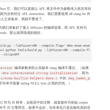
，要想 fuzz 它，我们可以直接让 AFL 将文件作为参数传入然后等待
过 AFL instruction。我们需要使用 afl-clang-lto 作
，前人之述备矣，我就不赘述了。
为我们准备好了接入 libfuzzer 的编译选项，而 AFL 支持为
rsistent mode。那么就用现成的就好。
uild.py --libfuzzer=ON --compile-flag='-Wno-enum-enum-conversion'
=1 python tools/build.py --libfuzzer=ON --compile-flag='-Wno-enu
 --strip=OFF
编译参数来防止高版本 clang 编译不通过。（如果
version
，因为
-Wno-unterminated-string-initialization
中的
ts/ecma-builtin-helpers-date.c
day_names_p
 字符串字面量 tailing NULL byte 占用的空间。）
2 作为 JS 样本，去除其中的注释，就直接作为初始 corpus
引擎。这对于 JS 引擎而言，效果不会好，但本来也只是实验性质的尝