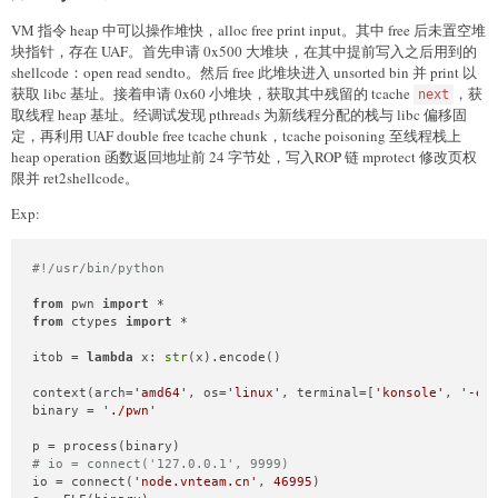
VM 指令 heap 中可以操作堆快，alloc free print input。其中 free 后未置空堆
块指针，存在 UAF。首先申请 0x500 大堆块，在其中提前写入之后用到的
shellcode：open read sendto。然后 free 此堆块进入 unsorted bin 并 print 以
获取 libc 基址。接着申请 0x60 小堆块，获取其中残留的 tcache
，获
next
取线程 heap 基址。经调试发现 pthreads 为新线程分配的栈与 libc 偏移固
定，再利用 UAF double free tcache chunk，tcache poisoning 至线程栈上
heap operation 函数返回地址前 24 字节处，写入ROP 链 mprotect 修改页权
限并 ret2shellcode。
Exp:
#!/usr/bin/python
from
 pwn 
import
from
 ctypes 
import
 *

itob = 
lambda
 x: 
str
(x).encode()

context(arch=
'amd64'
, os=
'linux'
, terminal=[
'konsole'
, 
'-e'
binary = 
'./pwn'
# io = connect('127.0.0.1', 9999)
io = connect(
'node.vnteam.cn'
, 
46995
)
