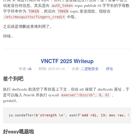
动发送任何信息。其实是向
topic publish 16 字节长的字母数
auth_token
字字符串作为
，然后向
topic 发送指纹。指纹在
TOKEN
TOKEN
中取。
/etc/mosquitto/fingers_credit
之后就是增删改查堆利用了。
待续...
VNCTF 2025 Writeup
作者:
rik
时间:
2025-02-10
分类:
二进制安全
评论
签个到吧
执行 shellcode 前清空了寄存器上下文，但在 rdi 保留了 shellcode 基址，于
是可以输入 /bin/sh 并执行 syscall
，
execve("/bin/sh", 0, 0)
getshell。
io.sendafter(
b'strength \n'
, asm(
f'add rdi, 13; mov rax, 59
好easy嘅题啦