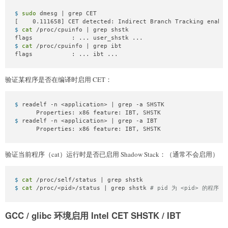
$ 
sudo
 dmesg | grep CET
$ 
cat
 /proc/cpuinfo | grep shstk
$ 
cat
 /proc/cpuinfo | grep ibt
flags           : ... ibt ...
验证某程序是否在编译时启用 CET：
$ 
readelf -n <application> | grep -a SHSTK
$ 
readelf -n <application> | grep -a IBT
      Properties: x86 feature: IBT, SHSTK
验证当前程序（cat）运行时是否已启用 Shadow Stack：（通常不会启用）
$ 
cat
 /proc/self/status | grep shstk
$ 
cat
 /proc/<pid>/status | grep shstk 
# pid 为 <pid> 的程序是否
GCC / glibc 环境启用 Intel CET SHSTK / IBT