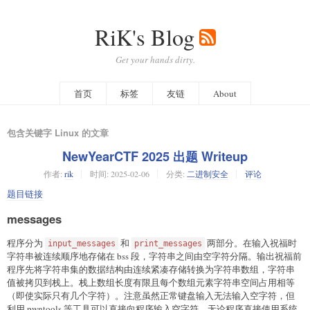
RiK's Blog
Get your hands dirty.
首页
标签
友链
About
包含关键字 Linux 的文章
NewYearCTF 2025 出题 Writeup
作者:
rik
时间:
2025-02-06
分类:
二进制安全
评论
题目链接
messages
程序分为
和
两部分。在输入祝福时
input_messages
print_messages
字符串被连续顺序地存储在 bss 段，字符串之间由空字符分隔。输出祝福前
程序先将字符串集的数据结构由连续紧凑存储转换为字符串数组，字符串
值被拷贝到栈上。栈上数组长度有限且每个数组元素字符串空间占用相等
（即使实际只有几个字符）。注意虽然正常键盘输入无法输入空字符，但
利用 pwntools 等工具可以直接向程序输入空字符，无论程序直接使用系统