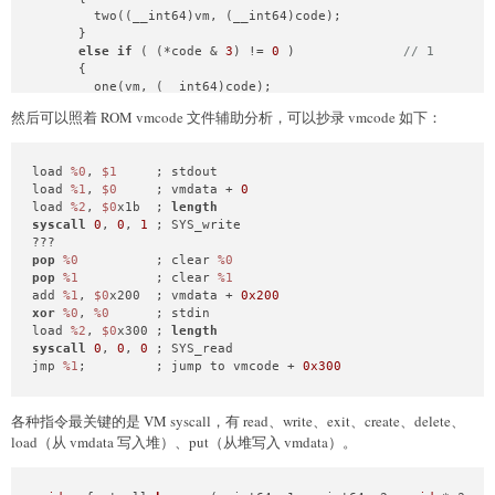
if
 ( check_reg((
unsigned
 __int8)*_opcode1) )

        two((__int64)vm, (__int64)code);

return
0xFFFFFFFFL
L;

      }

      *((_DWORD *)reading_code + 
1
) = v10;

else
if
 ( (*code & 
3
) != 
0
 )              
// 1
    }

      {

else
// 0
        one(vm, (__int64)code);

    {

      }

for
 ( i = 
0
; i <= 
2
; ++i )

然后可以照着 ROM vmcode 文件辅助分析，可以抄录 vmcode 如下：
else
// 3*1
      {

      {

        *((_DWORD *)reading_code + 
1
) <<= 
8
;

        three((__int64)vm, (__int64)code);

        pc = vm->pc;

load 
%0
, 
$1
     ; stdout

      }

        vm->pc = pc + 
1
;

load 
%1
, 
$0
     ; vmdata + 
0
    }

        *((_DWORD *)reading_code + 
1
) |= (
unsigned
 __int8)*p
load 
%2
, 
$0
x1b  ; 
length
memset
(code, 
0
, 
0xCu
LL);

      }

syscall
0
, 
0
, 
1
 ; SYS_write

if
 ( vm->pc <= (
char
 *)
0x7062FFF
 )

    }

break
;

  }

pop
%0
          ; clear 
%0
  }

  result = (
unsigned
 __int8)*reading_code;

pop
%1
          ; clear 
%1
while
 ( vm->pc <= (
char
 *)
0x7162FFF
 && vm->
stack
 > (
char
 
if
 ( !(_BYTE)result )

add 
%1
, 
$0
x200  ; vmdata + 
0x200
puts
(
"Segment error"
);

return
0xFFFFFFFFL
L;

xor
%0
, 
%0
      ; stdin

  _exit(
0
);

return
 result;

load 
%2
, 
$0
x300 ; 
length
}
}
syscall
0
, 
0
, 
0
 ; SYS_read

jmp 
%1
;         ; jump to vmcode + 
0x300
各种指令最关键的是 VM syscall，有 read、write、exit、create、delete、
load（从 vmdata 写入堆）、put（从堆写入 vmdata）。