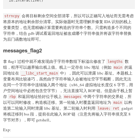
io.interactive()
会将目标剩余空间全部清零，所以可以正确写入地址而无需考虑
strncpy
将原本的地址剩余部分清零。实际做题时无需理解并修复 IDA 识别的栈上
变量类型，也无需精确计算需要构造的字符串个数。只需构造多个不同的
字符串，结合 gdb 调试看返回地址被改成哪个字符串值并将该字符串替换
为后门函数地址即可。
messages_flag2
拿 flag1 过程中就不难发现由于字符串数组下标溢出修改了
数
lengths
组，程序可以越界输出栈上值。栈上一定存在 libc 地址（例如
的返
main
回地址在
中），因此可以泄露 libc 基址。本题栈上
__libc_start_main
变量布局比较凑巧，虽然由于字符串输入会被地址空字节截断，因此无法
在同一个字符串中连续输入两个地址（x86_64 虚拟地址长度仅 6 字节，用
户空间地址中必然包含空字节），无法直接写入 ROP 链。但是由于栈上暂
存
和返回地址恰好位于栈上
中两个字符串的交界处，所
rbp
messages
以可以同时修改，构造栈迁移。第一轮输入时覆盖返回地址为
以构
main
造第二轮输入同时泄露 libc 基址。第二轮输入时利用
gadget
leave; ret
将栈迁移到 bss 段，提前在此输入 ROP 链（注意先将输入字符串填充至 8
字节对齐），即可 getshell。
Exp: