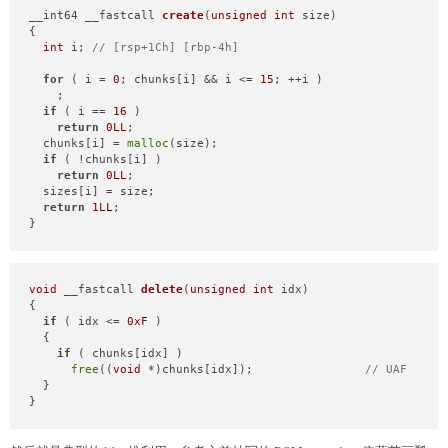
case
6
:

__int64 __fastcall 
create
(
unsigned
int
 size)
      put(a2, (
unsigned
int
)a3, a4);

{

break
;

int
 i; 
// [rsp+1Ch] [rbp-4h]
default
:

return
;

for
 ( i = 
0
; chunks[i] && i <= 
15
; ++i )

  }

    ;

}
if
 ( i == 
16
 )

return
0LL
;

  chunks[i] = 
malloc
(size);

if
 ( !chunks[i] )

return
0LL
;

  sizes[i] = size;

return
1LL
;

}
void
 __fastcall 
delete
(
unsigned
int
 idx)
{

if
 ( idx <= 
0xF
 )

  {

if
 ( chunks[idx] )

free
((
void
 *)chunks[idx]);                
// UAF
  }

}