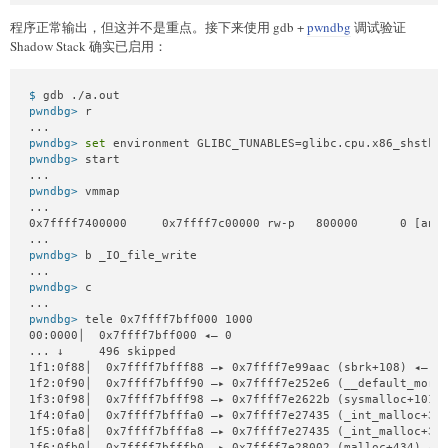
程序正常输出，但这并不是重点。接下来使用 gdb +
pwndbg
调试验证
Shadow Stack 确实已启用：
$ 
gdb ./a.out
pwndbg> 
r
pwndbg> 
set
 environment GLIBC_TUNABLES=glibc.cpu.x86_shstk=
pwndbg> 
start
pwndbg> 
vmmap
...

0x7ffff7400000     0x7ffff7c00000 rw-p   800000      0 [anon
pwndbg> 
b _IO_file_write
pwndbg> 
c
pwndbg> 
tele 0x7ffff7bff000 1000
00:0000│  0x7ffff7bff000 ◂— 0

... ↓     496 skipped

1f1:0f88│  0x7ffff7bfff88 —▸ 0x7ffff7e99aac (sbrk+108) ◂— te
1f2:0f90│  0x7ffff7bfff90 —▸ 0x7ffff7e252e6 (__default_morec
1f3:0f98│  0x7ffff7bfff98 —▸ 0x7ffff7e2622b (sysmalloc+1019)
1f4:0fa0│  0x7ffff7bfffa0 —▸ 0x7ffff7e27435 (_int_malloc+341
1f5:0fa8│  0x7ffff7bfffa8 —▸ 0x7ffff7e27435 (_int_malloc+341
1f6:0fb0│  0x7ffff7bfffb0 —▸ 0x7ffff7e28002 (malloc+434) ◂— 