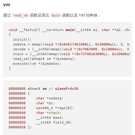
vm
通过
函数还原出
函数以及 VM 结构体：
read_vm
main
void
 __fastcall __noreturn 
main
(__int64 a1, 
char
 **a2, 
char
{

  initit();

  vmdata = mmap((
void
 *)
0x64617461000L
L, 
0x30000u
LL, 
3
, 
34
,
  vmcode = (__int64)mmap((
void
 *)
0x7063000
, 
0x10000u
LL, 
3
, 
stack
 = (__int64)mmap((
void
 *)
0x73746163000L
L, 
0x20000u
LL
  read_vm((
struct
 vm *)&vmdata);

  execute((vm *)&vmdata);

}
00000000
struct
vm
 // 
sizeof
=
0x58
00000000
00000000
char
00000008
char
00000010
uint64_t
 *regs[
6
00000040
char
 *
stack
00000048
00000050
00000058
 };