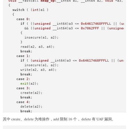
void
 __fastcall 
heap_op
(__int64 a1, __int64 a2, 
void
 *a3, 
s
{

switch
 ( (
int
)a1 )

  {

case
0
:

if
 ( ((
unsigned
 __int64)a3 <= 
0x64617460FFFL
L || (
uns
        && ((
unsigned
 __int64)a3 <= 
0x7062FFF
 || (
unsigned
 
      {

        insecure(a1, a2);

      }

      read(a2, a3, a4);

break
;

case
1
:

if
 ( (
unsigned
 __int64)a3 <= 
0x64617460FFFL
L || (
unsi
        insecure(a1, a2);

      write(a2, a3, a4);

break
;

case
2
:

exit
(a2);

case
3
:

      create(a2);

break
;

case
4
:

      delete(a2);

break
;

case
5
:

其中 create、delete 为堆操作，add 限制 16 个， delete 有 UAF 漏洞。
      load(a2, (
unsigned
int
)a3, a4);

break
;
