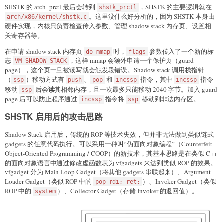
SHSTK 的 arch_prctl 最后会转到
，SHSTK 的主要逻辑就在
shstk_prctl
。这里没什么好分析的，因为 SHSTK 本身由
arch/x86/kernel/shstk.c
硬件实现，内核只负责检查传入参数、管理 shadow stack 内存页、设置相
关寄存器等。
在申请 shadow stack 内存页
时，
参数传入了一个新的标
do_mmap
flags
志
，这样 mmap 会额外申请一个保护页（guard
VM_SHADOW_STACK
page），这个页一旦被读写就会触发段错误。Shadow stack 调用栈指针
（
）移动方式有
、
和
指令，其中
指令
ssp
push
pop
incssp
incssp
读
移动
后会
其相邻内存，且一次最多只能移动 2040 字节。加入 guard
ssp
page 后可以防止程序通过
指令将
移动到非法内存区。
incssp
ssp
SHSTK 启用后的攻击思路
Shadow Stack 启用后，传统的 ROP 等技术失效，但并非无法做到类似链式
gadgets 的任意代码执行。可以采用一种叫“伪面向对象编程”（Counterfeit
Object-Oriented Programming / COOP）的新技术，其基本思路是在类似 C++
的面向对象语言中通过修改虚函数表为 vfgadgets 来达到类似 ROP 的效果。
vfgadget 分为 Main Loop Gadget（将其他 gadgets 串联起来）、Argument
Loader Gadget（类似 ROP 中的
）、Invoker Gadget（类似
pop rdi; ret;
ROP 中的
）、Collector Gadget（存储 Invoker 的返回值）。
system