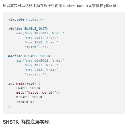
    # 将 GL(dl_x86_feature_1) 传参给 _dl_cet_setup_features。\n
所以其实可以这样手动在程序中使用 shadow stack 而无需依赖 glibc ld：
    movl %edx, %edi\n\

    # 为调用 _dl_cet_setup_features 对齐栈指针。\n\

    andq $-16, %rsp\n\

#
include
<stdio.h>
    call _dl_cet_setup_features\n\

    # 从 %r12 和 %r13 恢复 %rax 和 %rsp。\n\

#
define
 ENABLE_SHSTK                                        
    movq %r12, %rax\n\

    asm(
"mov $0x5001, %rdi;"
                                
    movq %r13, %rsp\n\

"mov $0x1, %rsi;"
                                   
"
"mov $158, %rax;"
                                   
"syscall;"
);
#
define
 DISABLE_SHSTK                                       
    asm(
"mov $0x5002, %rdi;"
                                
"mov $0x1, %rsi;"
                                   
"mov $158, %rax;"
                                   
"syscall;"
);
int
main
(
void
)
 {

    ENABLE_SHSTK

puts
(
"hello, world!"
)
;

    DISABLE_SHSTK

return
0
;

}
SHSTK 内核底层实现