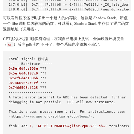
1f7:0fb8│  0x7ffff7bfffb8 —▸ 0x7ffff7e012fd (_IO_file_doallo
1f8:0fc0│  0x7ffff7bfffc0 —▸ 0x7ffff7e0d2dd (new_do_write+93
1f9:0fc8│  0x7ffff7bfffc8 —▸ 0x7ffff7e0e191 (_IO_do_write+33
可以看到程序运行时多出一个超大的内存段，这就是 Shadow Stack。断点
1fa:0fd0│  0x7ffff7bfffd0 —▸ 0x7ffff7e0e70b (_IO_file_overfl
一个 libc 调用层级较深的函数，可以看到 Shadow Stack 中存储了逐层函数
1fb:0fd8│  0x7ffff7bfffd8 —▸ 0x7ffff7e03dba (puts+474) ◂— cm
返回地址（调用栈）。
1fc:0fe0│  0x7ffff7bfffe0 —▸ 0x555555555160 (main+23) ◂— mov
1fd:0fe8│  0x7ffff7bfffe8 —▸ 0x7ffff7da8e08 (__libc_start_ca
CET 默认不启用确实有道理，在我自己电脑上测试，全局设置环境变量
1fe:0ff0│  0x7ffff7bffff0 —▸ 0x7ffff7da8ecc (__libc_start_ma
（
）后连 gdb 都打不开了... 整个系统也变得极不稳定。
on
pwndbg> 
bt
#
0  _IO_new_file_write (f=0x7ffff7f6b5c0 <_IO_2_1_stdout_>,
#
1  0x00007ffff7e0d2dd 
in
 new_do_write (fp=0x7ffff7f6b5c0 <
Fatal signal: 段错误

#
2  0x00007ffff7e0e191 
in
 _IO_new_do_write (fp=fp@entry=0x7
0x5ef6d4be903e
#
3  0x00007ffff7e0e70b 
in
 _IO_new_file_overflow (f=0x7ffff7
0x5ef6d4d107c0
#
4  0x00007ffff7e03dba 
in
 __GI__IO_puts (str=0x555555556004
0x5ef6d4d109bb
#
5  0x0000555555555160 
in
 main ()
0x746656c4c1cf
#
6  0x00007ffff7da8e08 
in
 __libc_start_call_main (main=main
0x7466508bf125
 ???

---------------------

#
7  0x00007ffff7da8ecc 
in
 __libc_start_main_impl (main=0x55
A fatal error 
internal
 to GDB has been detected, further

debugging 
is
not
 possible.  GDB will now terminate.

#
8  0x0000555555555075 
in
 _start ()
This 
is
 a bug, please report it.  For instructions, see:

<https:
//www.gnu.org/software/gdb/bugs/>.
fish: Job 
1
, 
'GLIBC_TUNABLES=glibc.cpu.x86_sh…'
terminated 