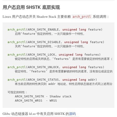
用户态启用 SHSTK 底层实现
Linux 用户态动态开关 Shadow Stack 主要依赖
系统调用：
arch_prctl
arch_prctl
(ARCH_SHSTK_ENABLE, 
unsigned
long
 feature)

    启用‘feature’指定的特性。一次只能操作一个特性。

arch_prctl
(ARCH_SHSTK_DISABLE, 
unsigned
long
 feature)

    关闭‘feature’指定的特性。一次只能操作一个特性。

arch_prctl
(ARCH_SHSTK_LOCK, 
unsigned
long
 features)

    锁定特性的启用或关闭状态。‘features’ 是所有需要锁定的特性的遮罩
arch_prctl
(ARCH_SHSTK_UNLOCK, 
unsigned
long
 features)

    锁定特性。‘features’ 是所有需要解锁的特性的遮罩。没有按位或设定的特性
arch_prctl
(ARCH_SHSTK_STATUS, 
unsigned
long
 addr)

    将当前启用的特性拷贝到 addr 地址处。特性启用状态描述方式同上述用法中传入的
可指定的特性：

    ARCH_SHSTK_SHSTK - Shadow stack

    ARCH_SHSTK_WRSS  - WRSS
Glibc 动态链接器 ld.so 中有关启用 SHSTK 的
源码