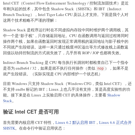
Intel CET（Control Flow Enforcement Technology / 控制流加固技术）是近
年刚兴起的技术，其中包含 Shadow Stack（SHSTK）和 IBT（Indirect
Branch Tracking），Intel Tiger Lake CPU 及以上才支持。下面是我个人对
这两个技术粗略不严谨的理解：
Shadow Stack 是程序运行时在不同虚拟内存段中同时维护两个调用栈，其
中一个是“影子栈”，只存储返回地址。CPU 在函数调用与返回过程将同时
操作两个栈，如果在函数返回时发现正常调用栈的返回地址与影子栈中的
不同就产生段错误。这样一来只通过栈缓冲区溢出等方式修改栈上函数返
回值以劫持控制流的方式就失效了，几乎所有 ROP / JOP 也都将失效。
Indirect Branch Tracking 是 CPU 每当执行长跳转时都检查自己下一个指令
是否为 endbr64 / 32，如果是就不执行任何操作（类似
），如果不是
nop
就产生段错误。（实际实现是 CPU 内部维护一个状态机）
目前 Windows 只支持 Shadow Stack（Windows CFG，类似 Intel CET），还
不支持 endbr 标记的 IBT；Linux 上也几乎没有支持，算是高度实验性的功
能。接下来是在 Linux 上实验启用 CET 的具体操作，主要看
Shadow
Stack
。
验证 Intel CET 是否可用
首先需要内核启用 CET 特性，
Linux 6.2 默认启用 IBT
，
Linux 6.6 正式合并
SHSTK
。在命令行中验证启用状态：