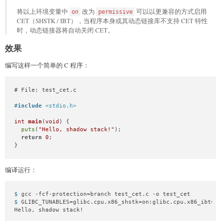
将以上环境变量中
改为
可以以更兼容的方式启用
on
permissive
CET（SHSTK / IBT），当程序本身或其动态链接库不支持 CET 特性
时，动态链接器将自动关闭 CET。
效果
编写这样一个简单的 C 程序：
# File: test_cet.c

#
include
<stdio.h>
int
main
(
void
)
 {

puts
(
"Hello, shadow stack!"
);

return
0
;

}
编译运行：
$ 
gcc -fcf-protection=branch test_cet.c -o test_cet
$ 
GLIBC_TUNABLES=glibc.cpu.x86_shstk=on:glibc.cpu.x86_ibt=o
Hello, shadow stack!