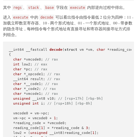
其中
、
、
字段在
内部逆向过程中得出。
regs
stack
base
execute
进入
中的
可以看出指令由指令最低 2 位分为四种：11 -
execute
decode
加载立即数至寄存器、10 - 两个形式地址、01 - 一个形式地址、00 - 带参数
的隐含寻址，每种指令每个形式地址有直接寻址和寄存器间接寻址方式排
列组合。
__int64 __fastcall 
decode
(
struct
 vm *vm, 
char
 *reading_code
{

char
 *vmcode0; 
// rax
int
 low2; 
// eax
char
 *pc; 
// rax
char
 *_opcode1; 
// rax
  __int64 result; 
// rax
char
 *__code1; 
// rax
char
 *_code2; 
// rax
char
 *vmcode1; 
// rax
unsigned
 __int8 v10; 
// [rsp+17h] [rbp-9h]
unsigned
int
 i; 
// [rsp+18h] [rbp-8h]
  vmcode0 = vm->pc;

  vm->pc = vmcode0 + 
1
;

  *reading_code = *vmcode0;

  reading_code[
1
] = *reading_code & 
3
;

  low2 = (
unsigned
 __int8)reading_code[
1
];
